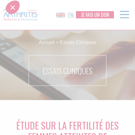
EN
JE FAIS UN DON
Skip
to
Accueil
>
Essais Cliniques
content
ESSAIS CLINIQUES
ÉTUDE SUR LA FERTILITÉ DES