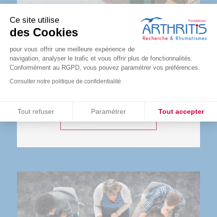
Ce site utilise
des Cookies
LA BOUTIQUE
pour vous offrir une meilleure expérience de
navigation, analyser le trafic et vous offrir plus de fonctionnalités.
Conformément au RGPD, vous pouvez paramétrer vos préférences.
L’ensemble des bénéfices des ventes solidaires
sont reversées à la recherche. Une bonne raison
Consulter notre politique de confidentialité
de se faire plaisir !
Consentements certifiés par
Tout refuser
Paramétrer
Tout accepter
COMMANDER
Plateforme de Gestion du Consentement : Personnalisez vos O
Axeptio consent
Notre plateforme vous permet d'adapter et de gérer vos paramètr