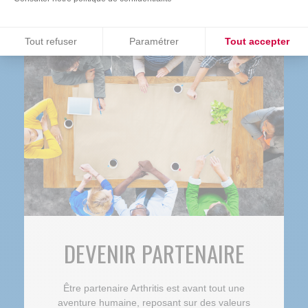
Consentements certifiés par
Tout refuser
Paramétrer
Tout accepter
Plateforme de Gestion du Consentement : Personnalisez vos O
Axeptio consent
Notre plateforme vous permet d'adapter et de gérer vos paramètr
DEVENIR PARTENAIRE
Être partenaire Arthritis est avant tout une
aventure humaine, reposant sur des valeurs