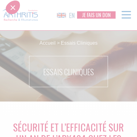
EN
JE FAIS UN DON
Skip
to
Accueil
>
Essais Cliniques
content
ESSAIS CLINIQUES
SÉCURITÉ ET L’EFFICACITÉ SUR