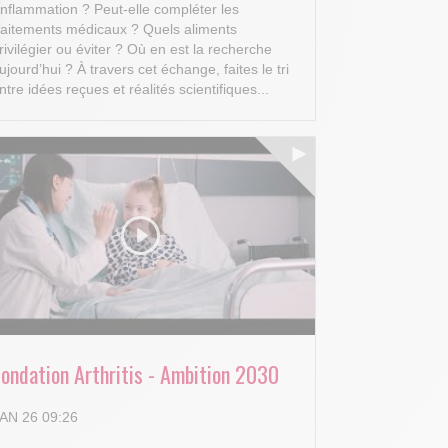
’inflammation ? Peut-elle compléter les
raitements médicaux ? Quels aliments
rivilégier ou éviter ? Où en est la recherche
ujourd’hui ?
À travers cet échange, faites le tri
ntre idées reçues et réalités scientifiques...
 Options
tres de confidentialité, en garantissant la conformité avec les
Fondation Arthritis - Ambition 2030
AN 26 09:26