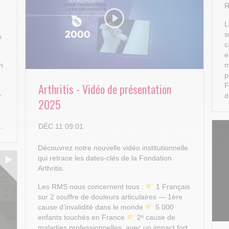
R
L
s
s
c
e
n
m
p
Arthritis - Vidéo de présentation
F
r
d
2025
DÉC 11 09:01
..
Découvrez notre nouvelle vidéo institutionnelle
qui retrace les dates-clés de la Fondation
Arthritis.
Les RMS nous concernent tous :
1 Français
sur 2 souffre de douleurs articulaires — 1ère
cause d’invalidité dans le monde
5 000
enfants touchés en France
2ᵉ cause de
maladies professionnelles, avec un impact fort