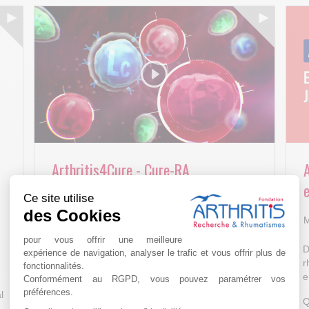
Arthritis4Cure - Cure-RA
e
Ce site utilise
AVR 22 15:01
des Cookies
M
pour vous offrir une meilleure
D
expérience de navigation, analyser le trafic et vous offrir plus de
r
fonctionnalités.
e
Conformément au RGPD, vous pouvez paramétrer vos
préférences.
l
Q