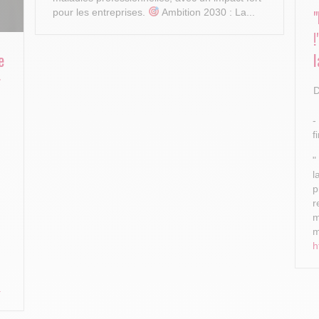
pour les entreprises.
Ambition 2030 : La...
e
l
r
D
-
f
"
l
p
r
m
m
h
.