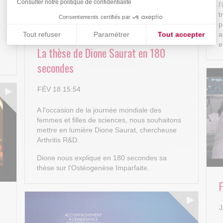
Consulter notre politique de confidentialité
l
t
Consentements certifiés par
p
Tout refuser
Paramétrer
Tout accepter
a
e
e
La thèse de Dione Saurat en 180
Plateforme de Gestion du Consentement : Personnalisez vos
Axeptio consent
secondes
Notre plateforme vous permet d'adapter et de gérer vos paramè
FÉV 18 15:54
A l'occasion de la journée mondiale des
femmes et filles de sciences, nous souhaitons
mettre en lumière Dione Saurat, chercheuse
Arthritis R&D.
Dione nous explique en 180 secondes sa
thèse sur l'Ostéogenèse Imparfaite.
J