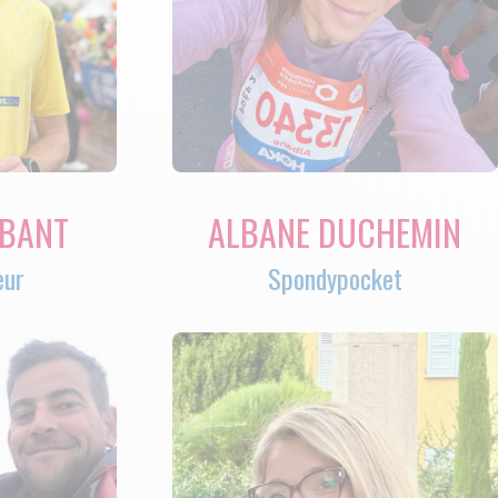
IBANT
ALBANE DUCHEMIN
eur
Spondypocket