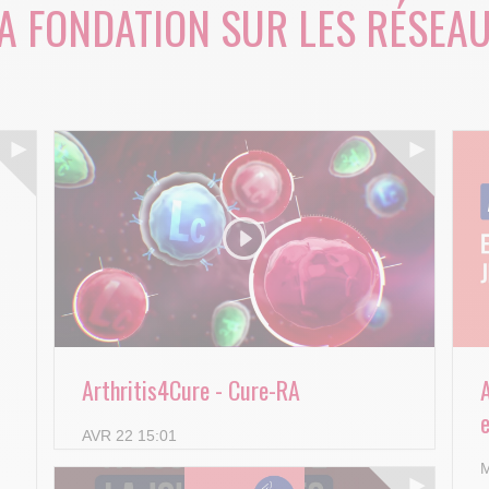
A FONDATION SUR LES RÉSEA
Arthritis4Cure - Cure-RA
e
AVR 22 15:01
M