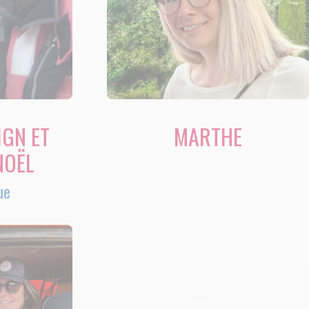
IGN ET
MARTHE
NOËL
ue