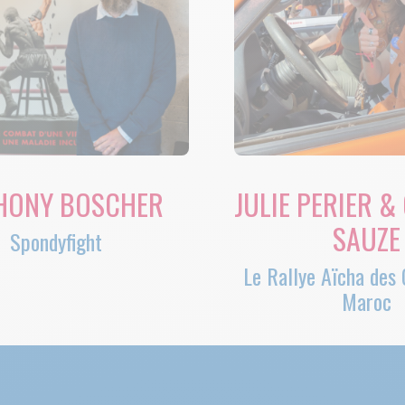
HONY BOSCHER
JULIE PERIER &
SAUZE
Spondyfight
Le Rallye Aïcha des 
Maroc