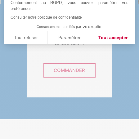
Conformément au RGPD, vous pouvez paramétrer vos
préférences.
Consulter notre politique de confidentialité
L’ensemble des bénéfices des
Consentements certifiés par
ventes solidaires sont reversées à
la recherche. Une bonne raison de
Tout refuser
Paramétrer
Tout accepter
se faire plaisir !
Plateforme de Gestion du Consentement : Personnalisez vos
Axeptio consent
Notre plateforme vous permet d'adapter et de gérer vos paramè
COMMANDER