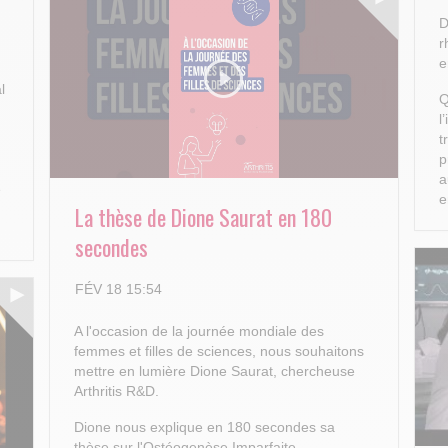
D
r
e
l
Q
l
t
p
a
e
e
La thèse de Dione Saurat en 180
secondes
FÉV 18 15:54
A l'occasion de la journée mondiale des
femmes et filles de sciences, nous souhaitons
mettre en lumière Dione Saurat, chercheuse
Arthritis R&D.
Dione nous explique en 180 secondes sa
thèse sur l'Ostéogenèse Imparfaite.