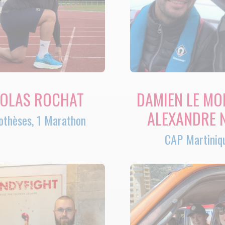
COLAS ROCHAT
DAMIEN LE MO
ALEXANDRE 
othèses, 1 Marathon
CAP Martiniq