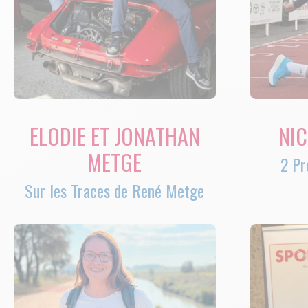
ELODIE ET JONATHAN
NI
METGE
2 Pr
Sur les Traces de René Metge