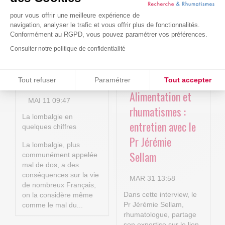
nouvelles
AVR 22 15:01
technologies
pour vous offrir une meilleure expérience de
navigation, analyser le trafic et vous offrir plus de fonctionnalités.
numériques au
Conformément au RGPD, vous pouvez paramétrer vos préférences.
service de la
Consulter notre politique de confidentialité
lombalgie
Consentements certifiés par
chronique !
Tout refuser
Paramétrer
Tout accepter
Alimentation et
Plateforme de Gestion du Consentement : Personnalisez vos O
Axeptio consent
MAI 11 09:47
rhumatismes :
Notre plateforme vous permet d'adapter et de gérer vos paramètr
La lombalgie en
entretien avec le
quelques chiffres
Pr Jérémie
La lombalgie, plus
Sellam
communément appelée
mal de dos, a des
conséquences sur la vie
MAR 31 13:58
de nombreux Français,
Dans cette interview, le
on la considère même
Pr Jérémie Sellam,
comme le mal du...
rhumatologue, partage
son expertise sur le lien