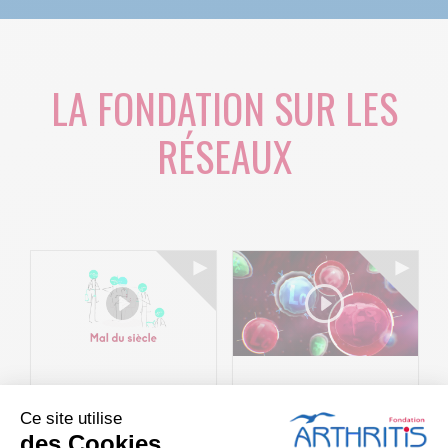
LA FONDATION SUR LES
RÉSEAUX
Le projet BACK-
Arthritis4Cure -
Ce site utilise
4P : Les
Cure-RA
des Cookies