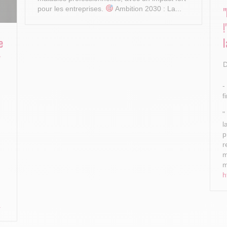
pour les entreprises.
Ambition 2030 : La...
e
l
r
D
-
f
"
l
p
r
m
m
h
.