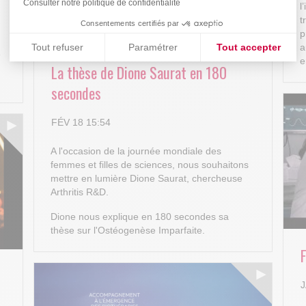
Consulter notre politique de confidentialité
l
t
Consentements certifiés par
p
Tout refuser
Paramétrer
Tout accepter
a
e
e
La thèse de Dione Saurat en 180
Plateforme de Gestion du Consentement : Personnalisez vos
Axeptio consent
secondes
Notre plateforme vous permet d'adapter et de gérer vos paramè
FÉV 18 15:54
A l'occasion de la journée mondiale des
femmes et filles de sciences, nous souhaitons
mettre en lumière Dione Saurat, chercheuse
Arthritis R&D.
Dione nous explique en 180 secondes sa
thèse sur l'Ostéogenèse Imparfaite.
J