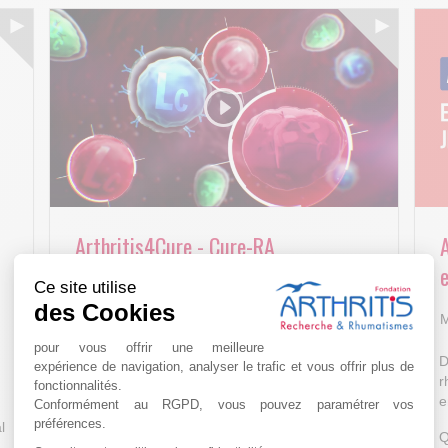
Arthritis4Cure - Cure-RA
e
Ce site utilise
AVR 22 15:01
des Cookies
M
pour vous offrir une meilleure
D
expérience de navigation, analyser le trafic et vous offrir plus de
r
fonctionnalités.
e
Conformément au RGPD, vous pouvez paramétrer vos
préférences.
l
Q