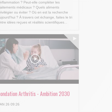
’inflammation ? Peut-elle compléter les
raitements médicaux ? Quels aliments
rivilégier ou éviter ? Où en est la recherche
ujourd’hui ?
À travers cet échange, faites le tri
ntre idées reçues et réalités scientifiques...
 Options
tres de confidentialité, en garantissant la conformité avec les
Fondation Arthritis - Ambition 2030
AN 26 09:26