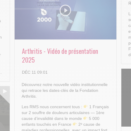
R
L
s
s
c
e
n
m
p
Arthritis - Vidéo de présentation
F
r
d
2025
DÉC 11 09:01
..
Découvrez notre nouvelle vidéo institutionnelle
qui retrace les dates-clés de la Fondation
Arthritis.
Les RMS nous concernent tous :
1 Français
sur 2 souffre de douleurs articulaires — 1ère
cause d’invalidité dans le monde
5 000
enfants touchés en France
2ᵉ cause de
maladies professionnelles, avec un impact fort