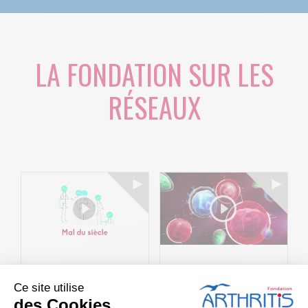
LA FONDATION SUR LES
RÉSEAUX
Le projet BACK-
Arthritis4Cure -
Ce site utilise
4P : Les
Cure-RA
des Cookies