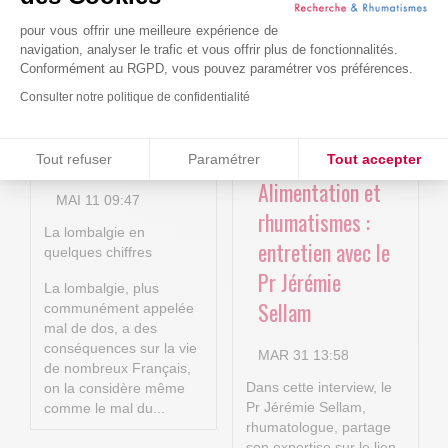
nouvelles
AVR 22 15:01
technologies
pour vous offrir une meilleure expérience de
navigation, analyser le trafic et vous offrir plus de fonctionnalités.
numériques au
Conformément au RGPD, vous pouvez paramétrer vos préférences.
service de la
Consulter notre politique de confidentialité
lombalgie
Consentements certifiés par
chronique !
Tout refuser
Paramétrer
Tout accepter
Alimentation et
Plateforme de Gestion du Consentement : Personnalisez vos O
Axeptio consent
MAI 11 09:47
rhumatismes :
Notre plateforme vous permet d'adapter et de gérer vos paramètr
La lombalgie en
entretien avec le
quelques chiffres
Pr Jérémie
La lombalgie, plus
Sellam
communément appelée
mal de dos, a des
conséquences sur la vie
MAR 31 13:58
de nombreux Français,
Dans cette interview, le
on la considère même
Pr Jérémie Sellam,
comme le mal du...
rhumatologue, partage
son expertise sur le lien