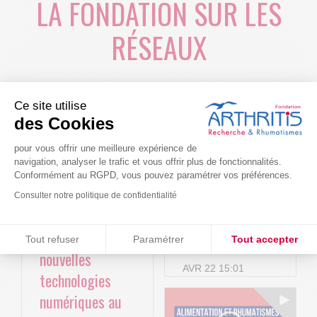
LA FONDATION SUR LES
RÉSEAUX
Ce site utilise
des Cookies
pour vous offrir une meilleure expérience de
navigation, analyser le trafic et vous offrir plus de fonctionnalités.
Conformément au RGPD, vous pouvez paramétrer vos préférences.
Consulter notre politique de confidentialité
Le projet BACK-
Arthritis4Cure -
Consentements certifiés par
4P : Les
Cure-RA
Tout refuser
Paramétrer
Tout accepter
nouvelles
Plateforme de Gestion du Consentement : Personnalisez vos O
Axeptio consent
AVR 22 15:01
technologies
Notre plateforme vous permet d'adapter et de gérer vos paramètr
numériques au