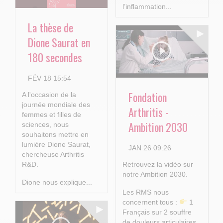
l’inflammation...
La thèse de
Dione Saurat en
180 secondes
FÉV 18 15:54
Fondation
A l'occasion de la
journée mondiale des
Arthritis -
femmes et filles de
Ambition 2030
sciences, nous
souhaitons mettre en
lumière Dione Saurat,
JAN 26 09:26
chercheuse Arthritis
R&D.
Retrouvez la vidéo sur
notre Ambition 2030.
Dione nous explique...
Les RMS nous
concernent tous :
1
Français sur 2 souffre
de douleurs articulaires