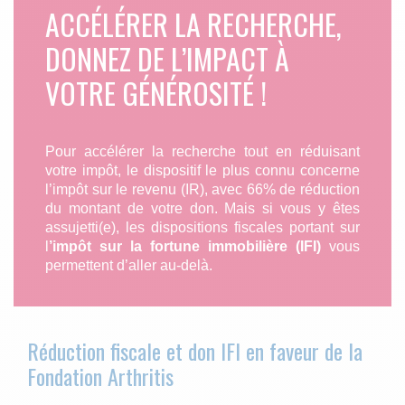
ACCÉLÉRER LA RECHERCHE,
DONNEZ DE L’IMPACT À
VOTRE GÉNÉROSITÉ !
Pour accélérer la recherche tout en réduisant
votre impôt, le dispositif le plus connu concerne
l’impôt sur le revenu (IR), avec 66% de réduction
du montant de votre don. Mais si vous y êtes
assujetti(e), les dispositions fiscales portant sur
l
’impôt sur la fortune immobilière (IFI)
vous
permettent d’aller au-delà.
Réduction fiscale et don IFI en faveur de la
Fondation Arthritis