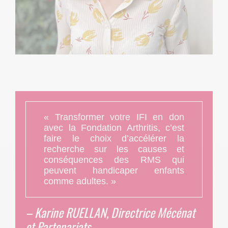
« Transformer votre IFI en don
avec la Fondation Arthritis, c’est
faire le choix d’accélérer la
recherche sur les causes et
conséquences des RMS qui
peuvent handicaper enfants
comme adultes. »
– Karine RUELLAN, Directrice Mécénat
et Partenariats