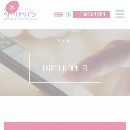
EN
JE FAIS UN DON
Skip
to
Accueil
content
FAIRE UN DON IFI