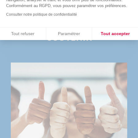
Conformément au RGPD, vous pouvez paramétrer vos préférences.
COMMENT NOUS
Consulter notre politique de confidentialité
SOUTENIR
Consentements certifiés par
Tout refuser
Paramétrer
Tout accepter
Plateforme de Gestion du Consentement : Personnalisez vos O
Axeptio consent
Notre plateforme vous permet d'adapter et de gérer vos paramètr