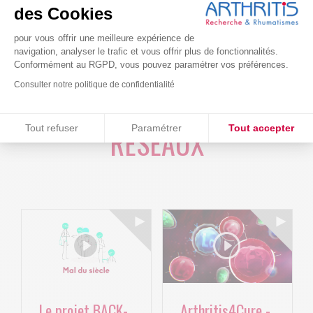
des Cookies
pour vous offrir une meilleure expérience de
navigation, analyser le trafic et vous offrir plus de fonctionnalités.
Conformément au RGPD, vous pouvez paramétrer vos préférences.
Consulter notre politique de confidentialité
LA FONDATION SUR LES
Consentements certifiés par
RÉSEAUX
Tout refuser
Paramétrer
Tout accepter
Plateforme de Gestion du Consentement : Personnalisez vos O
Axeptio consent
Notre plateforme vous permet d'adapter et de gérer vos paramètr
Le projet BACK-
Arthritis4Cure -