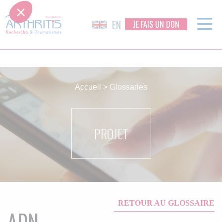
EN
JE FAIS UN DON
Skip
to
Accueil
>
Glossaries
content
PROJET
RETOUR AU GLOSSAIRE
ADN