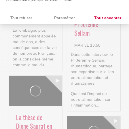
rhumatismes :
MAI 11 09:47
entretien avec le
Consentements certifiés par
La lombalgie en
Tout refuser
Paramétrer
Tout accepter
quelques chiffres
Pr Jérémie
Plateforme de Gestion du Consentement : Personnalisez vos O
Axeptio consent
La lombalgie, plus
Sellam
communément appelée
Notre plateforme vous permet d'adapter et de gérer vos paramètr
mal de dos, a des
MAR 31 13:58
conséquences sur la vie
de nombreux Français,
Dans cette interview, le
on la considère même
Pr Jérémie Sellam,
comme le mal du...
rhumatologue, partage
son expertise sur le lien
entre alimentation et
rhumatismes.
Quel est l’impact de
notre alimentation sur
l’inflammation...
La thèse de
Dione Saurat en