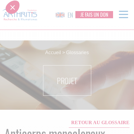
EN
JE FAIS UN DON
Skip
to
Accueil
>
Glossaries
content
PROJET
RETOUR AU GLOSSAIRE
Anticorps monoclonaux