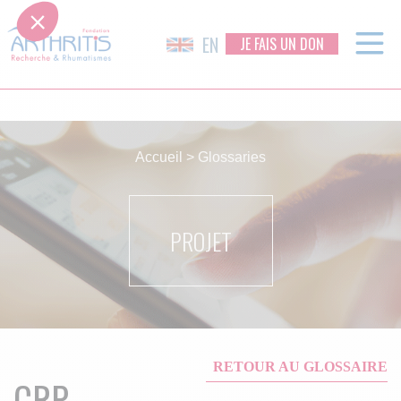
EN
JE FAIS UN DON
Skip
to
Accueil
>
Glossaries
content
PROJET
RETOUR AU GLOSSAIRE
CRP