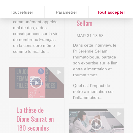
entretien avec le
quelques chiffres
Consentements certifiés par
Pr Jérémie
Tout refuser
Paramétrer
Tout accepter
La lombalgie, plus
Sellam
Plateforme de Gestion du Consentement : Personnalisez vos O
Axeptio consent
communément appelée
mal de dos, a des
Notre plateforme vous permet d'adapter et de gérer vos paramètr
conséquences sur la vie
MAR 31 13:58
de nombreux Français,
Dans cette interview, le
on la considère même
Pr Jérémie Sellam,
comme le mal du...
rhumatologue, partage
son expertise sur le lien
entre alimentation et
rhumatismes.
Quel est l’impact de
notre alimentation sur
l’inflammation...
La thèse de
Dione Saurat en
180 secondes