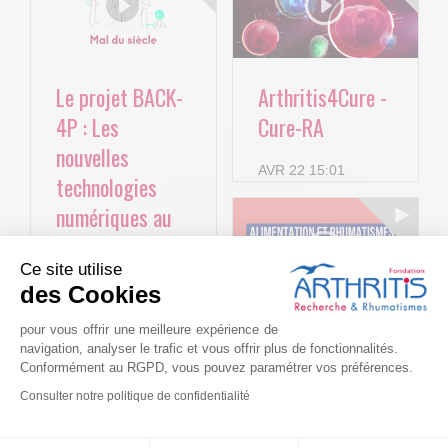
Le projet BACK-
Arthritis4Cure -
4P : Les
Cure-RA
nouvelles
AVR 22 15:01
technologies
numériques au
service de la
Ce site utilise
lombalgie
des Cookies
chronique !
pour vous offrir une meilleure expérience de
Alimentation et
navigation, analyser le trafic et vous offrir plus de fonctionnalités.
MAI 11 09:47
rhumatismes :
Conformément au RGPD, vous pouvez paramétrer vos préférences.
La lombalgie en
entretien avec le
Consulter notre politique de confidentialité
quelques chiffres
Pr Jérémie
La lombalgie, plus
Consentements certifiés par