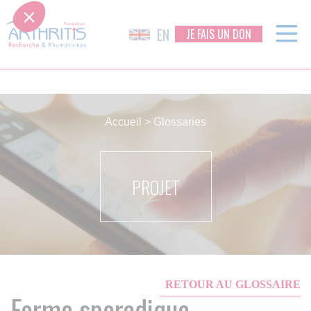
EN
JE FAIS UN DON
Skip
to
Accueil
>
Glossaries
content
PROJET
RETOUR AU GLOSSAIRE
Forme sporadique