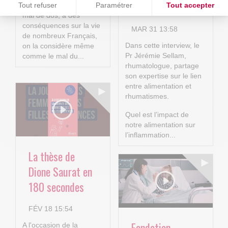
Sellam
Tout refuser
Paramétrer
Tout accepter
communément appelée
mal de dos, a des
Plateforme de Gestion du Consentement : Personnalisez vos O
Axeptio consent
conséquences sur la vie
MAR 31 13:58
de nombreux Français,
Notre plateforme vous permet d'adapter et de gérer vos paramètr
Dans cette interview, le
on la considère même
Pr Jérémie Sellam,
comme le mal du...
rhumatologue, partage
son expertise sur le lien
entre alimentation et
rhumatismes.
Quel est l’impact de
notre alimentation sur
l’inflammation...
La thèse de
Dione Saurat en
180 secondes
FÉV 18 15:54
Fondation
A l'occasion de la