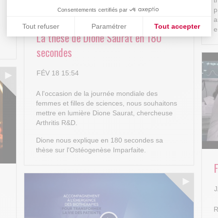
p
Consentements certifiés par
a
e
Tout refuser
Paramétrer
Tout accepter
e
La thèse de Dione Saurat en 180
Plateforme de Gestion du Consentement : Personnalisez vos
Axeptio consent
secondes
Notre plateforme vous permet d'adapter et de gérer vos paramè
FÉV 18 15:54
A l'occasion de la journée mondiale des
femmes et filles de sciences, nous souhaitons
mettre en lumière Dione Saurat, chercheuse
Arthritis R&D.
Dione nous explique en 180 secondes sa
thèse sur l'Ostéogenèse Imparfaite.
J
R