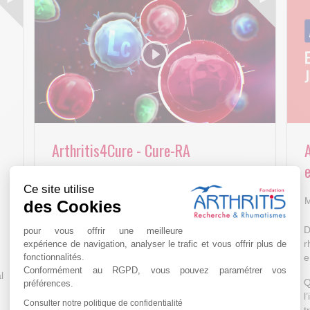
Arthritis4Cure - Cure-RA
e
AVR 22 15:01
Ce site utilise
M
des Cookies
D
pour vous offrir une meilleure
r
expérience de navigation, analyser le trafic et vous offrir plus de
fonctionnalités.
e
Conformément au RGPD, vous pouvez paramétrer vos
l
Q
préférences.
l
Consulter notre politique de confidentialité
t