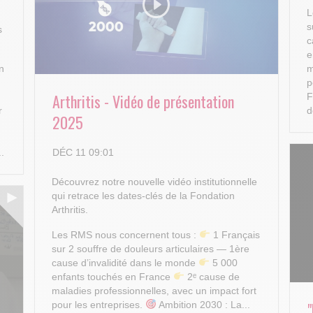
L
s
s
c
e
n
m
p
Arthritis - Vidéo de présentation
F
r
d
2025
DÉC 11 09:01
..
Découvrez notre nouvelle vidéo institutionnelle
qui retrace les dates-clés de la Fondation
Arthritis.
Les RMS nous concernent tous :
1 Français
sur 2 souffre de douleurs articulaires — 1ère
cause d’invalidité dans le monde
5 000
enfants touchés en France
2ᵉ cause de
maladies professionnelles, avec un impact fort
pour les entreprises.
Ambition 2030 : La...