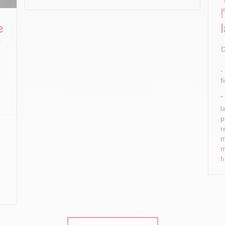
e
l
r
D
-
f
"
l
p
r
m
m
h
.