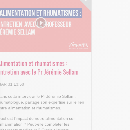
Alimentation et rhumatismes :
ntretien avec le Pr Jérémie Sellam
AR 31 13:58
ans cette interview, le Pr Jérémie Sellam,
humatologue, partage son expertise sur le lien
ntre alimentation et rhumatismes.
uel est l’impact de notre alimentation sur
’inflammation ? Peut-elle compléter les
raitements médicaux ? Quels aliments