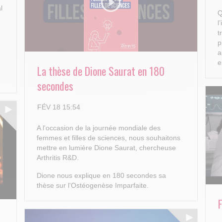
l
Q
l
t
p
a
e
e
La thèse de Dione Saurat en 180
secondes
FÉV 18 15:54
A l'occasion de la journée mondiale des
femmes et filles de sciences, nous souhaitons
mettre en lumière Dione Saurat, chercheuse
Arthritis R&D.
Dione nous explique en 180 secondes sa
thèse sur l'Ostéogenèse Imparfaite.