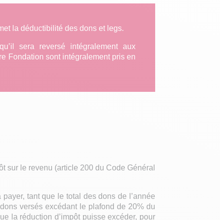
et la déductibilité des dons et legs.
qu’il sera reversé intégralement aux
re Fondation sont intégralement pris en
pôt sur le revenu (article 200 du Code Général
payer, tant que le total des dons de l’année
s dons versés excédant le plafond de 20% du
ue la réduction d’impôt puisse excéder, pour