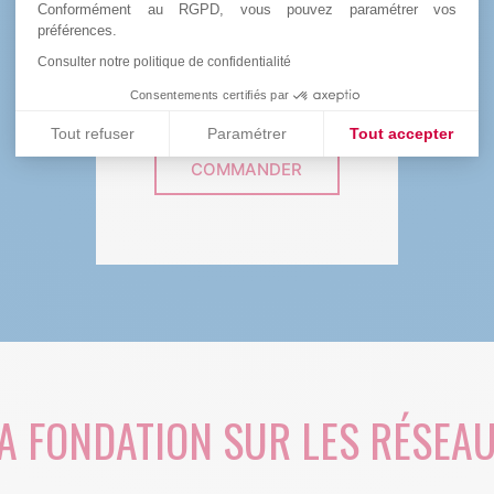
L’ensemble des bénéfices des
Conformément au RGPD, vous pouvez paramétrer vos
ventes solidaires sont reversées à
préférences.
la recherche. Une bonne raison de
Consulter notre politique de confidentialité
se faire plaisir !
Consentements certifiés par
Tout refuser
Paramétrer
Tout accepter
COMMANDER
Plateforme de Gestion du Consentement : Personnalisez vos
Axeptio consent
Notre plateforme vous permet d'adapter et de gérer vos paramè
A FONDATION SUR LES RÉSEA