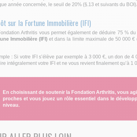
r
ue année concernée, le seuil de 20% (§.13 et suivants du BOI)
ôt sur la Fortune Immobilière (IFI)
ondation Arthritis vous permet également de déduire 75 % du
une Immobilière (IFI)
et dans la limite maximale de 50 000 € 
ple : Si votre IFI s’élève par exemple à 3 000 €, un don de 4 
ire intégralement votre IFI et ne vous revient finalement qu’à 1 
En choisissant de soutenir la Fondation Arthritis, vous ag
proches et vous jouez un rôle essentiel dans le dévelop
niveau.
R ALLER PLUS LOIN