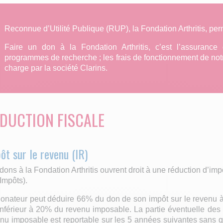
Reconnue d’Utilité Publique (RUP), la Fondation Arthritis, perm
Faire un don à la Fondation Arthritis, c’est l’assurance 
programmes de recherche ; les frais de fonctionnement de not
charge par la société Clarins.
DUCTION FISCALE
ôt sur le revenu (IR)
dons à la Fondation Arthritis ouvrent droit à une réduction d’im
Impôts).
onateur peut déduire 66% du don de son impôt sur le revenu à 
inférieur à 20% du revenu imposable. La partie éventuelle de
nu imposable est reportable sur les 5 années suivantes sans q