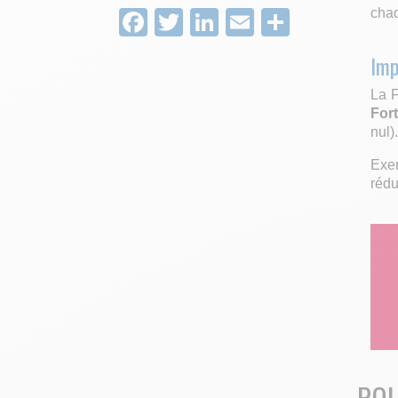
Facebook
Twitter
LinkedIn
Email
Partage
chaq
Imp
La F
Fort
nul).
Exem
rédu
POU