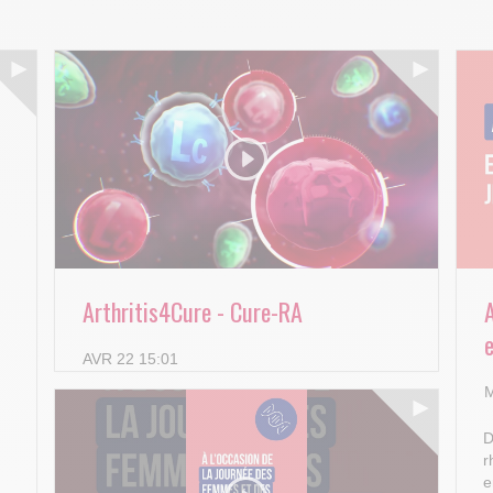
Arthritis4Cure - Cure-RA
e
AVR 22 15:01
M
D
r
e