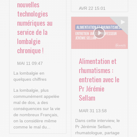
Notre plateforme vous permet d'adapter et de gérer vos paramètr
nouvelles
AVR 22 15:01
technologies
numériques au
service de la
lombalgie
chronique !
Alimentation et
MAI 11 09:47
rhumatismes :
La lombalgie en
entretien avec le
quelques chiffres
Pr Jérémie
La lombalgie, plus
Sellam
communément appelée
mal de dos, a des
conséquences sur la vie
MAR 31 13:58
de nombreux Français,
Dans cette interview, le
on la considère même
Pr Jérémie Sellam,
comme le mal du...
rhumatologue, partage