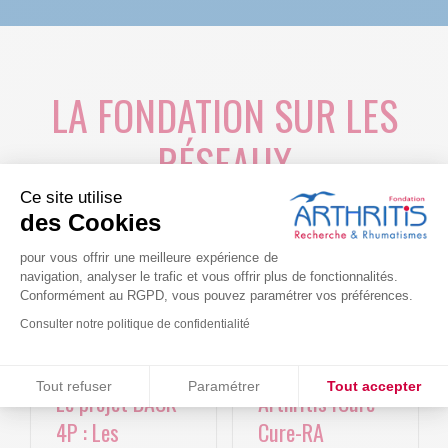
LA FONDATION SUR LES
RÉSEAUX
Ce site utilise
des Cookies
pour vous offrir une meilleure expérience de
navigation, analyser le trafic et vous offrir plus de fonctionnalités.
Conformément au RGPD, vous pouvez paramétrer vos préférences.
Consulter notre politique de confidentialité
Consentements certifiés par
Tout refuser
Paramétrer
Tout accepter
Le projet BACK-
Arthritis4Cure -
Plateforme de Gestion du Consentement : Personnalisez vos O
Axeptio consent
4P : Les
Cure-RA