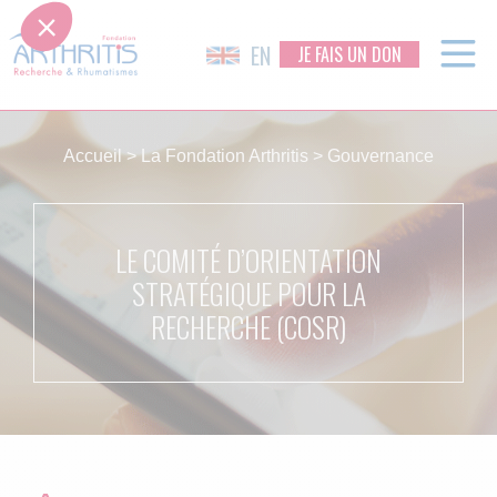
EN
JE FAIS UN DON
Skip
to
Accueil
>
La Fondation Arthritis
>
Gouvernance
content
LE COMITÉ D’ORIENTATION
STRATÉGIQUE POUR LA
RECHERCHE (COSR)