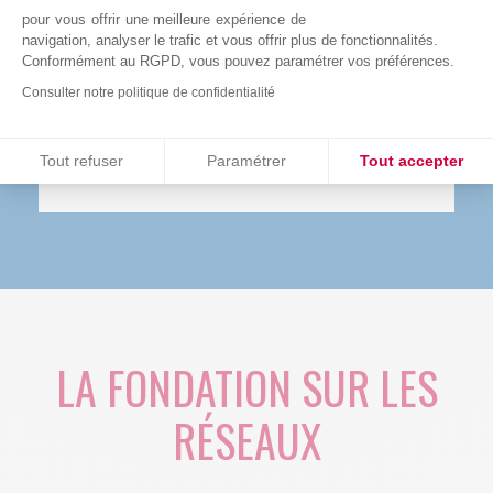
fondamentales.
pour vous offrir une meilleure expérience de
navigation, analyser le trafic et vous offrir plus de fonctionnalités.
Engagez-vous en devenant acteur de la
Conformément au RGPD, vous pouvez paramétrer vos préférences.
recherche de demain !
Consulter notre politique de confidentialité
Consentements certifiés par
S'ENGAGER
Tout refuser
Paramétrer
Tout accepter
Plateforme de Gestion du Consentement : Personnalisez vos O
Axeptio consent
Notre plateforme vous permet d'adapter et de gérer vos paramètr
LA FONDATION SUR LES
RÉSEAUX