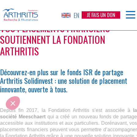
Étiquette :
meeschaert
Skip
to
EN
JE FAIS UN DON
content
VOS PLACEMENTS FINANCIERS
SOUTIENNENT LA FONDATION
ARTHRITIS
Découvrez-en plus sur le fonds ISR de partage
Arthritis Solidinvest : une solution de placement
innovante, ouverte à tous.
Depuis fin 2017, la Fondation Arthritis s’est associée à
la
société Meeschaert
qui a créé un nouveau fonds de partag
accessible aux institutions et aux particuliers. Dorénavant, vos
placements financiers peuvent vous permettre d’accompagner
la Fondation Arthritis grâce à une nouvelle solution innovante :