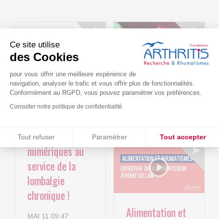
Ce site utilise
des Cookies
pour vous offrir une meilleure expérience de
navigation, analyser le trafic et vous offrir plus de fonctionnalités.
Le projet BACK-
Arthritis4Cure -
Conformément au RGPD, vous pouvez paramétrer vos préférences.
4P : Les
Cure-RA
Consulter notre politique de confidentialité
nouvelles
AVR 22 15:01
Consentements certifiés par
technologies
Tout refuser
Paramétrer
Tout accepter
numériques au
Plateforme de Gestion du Consentement : Personnalisez vos O
Axeptio consent
service de la
Notre plateforme vous permet d'adapter et de gérer vos paramètr
lombalgie
chronique !
Alimentation et
MAI 11 09:47