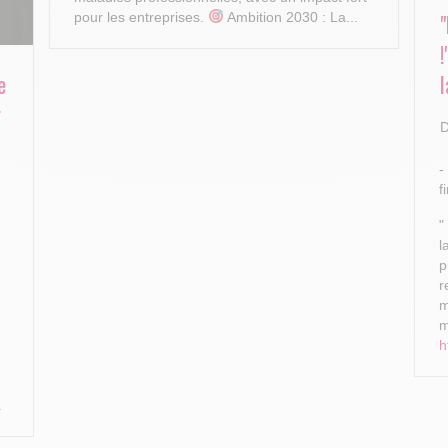
pour les entreprises.
Ambition 2030 : La...
e
l
r
D
-
f
"
l
p
r
m
m
h
.