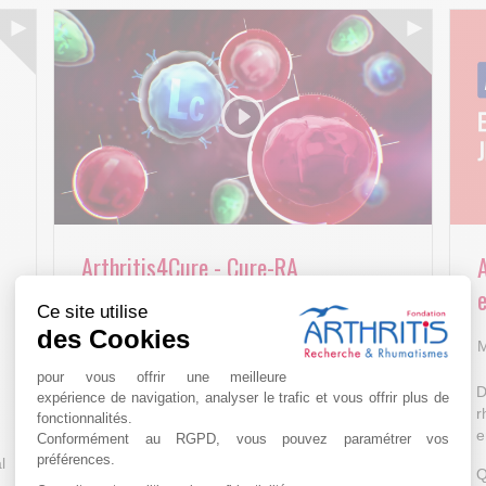
Arthritis4Cure - Cure-RA
e
Ce site utilise
AVR 22 15:01
des Cookies
M
pour vous offrir une meilleure
D
expérience de navigation, analyser le trafic et vous offrir plus de
r
fonctionnalités.
e
Conformément au RGPD, vous pouvez paramétrer vos
préférences.
l
Q