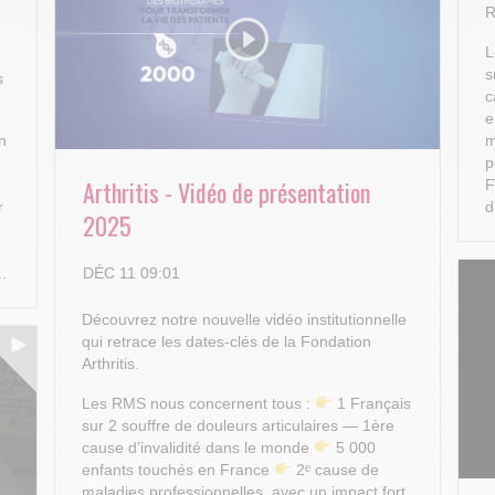
R
L
s
s
c
e
n
m
p
Arthritis - Vidéo de présentation
F
r
d
2025
DÉC 11 09:01
..
Découvrez notre nouvelle vidéo institutionnelle
qui retrace les dates-clés de la Fondation
Arthritis.
Les RMS nous concernent tous :
1 Français
sur 2 souffre de douleurs articulaires — 1ère
cause d’invalidité dans le monde
5 000
enfants touchés en France
2ᵉ cause de
maladies professionnelles, avec un impact fort