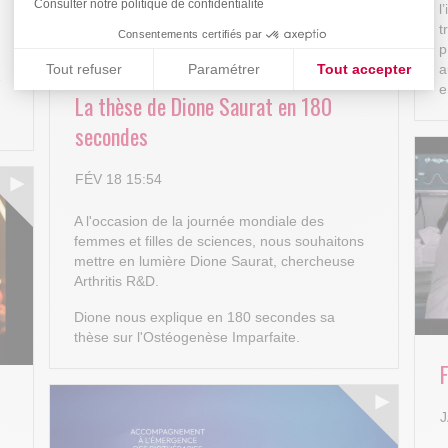
Consulter notre politique de confidentialité
l
t
Consentements certifiés par
p
Tout refuser
Paramétrer
Tout accepter
a
e
e
La thèse de Dione Saurat en 180
Plateforme de Gestion du Consentement : Personnalisez vos
Axeptio consent
secondes
Notre plateforme vous permet d'adapter et de gérer vos paramè
FÉV 18 15:54
A l'occasion de la journée mondiale des
femmes et filles de sciences, nous souhaitons
mettre en lumière Dione Saurat, chercheuse
Arthritis R&D.
Dione nous explique en 180 secondes sa
thèse sur l'Ostéogenèse Imparfaite.
J