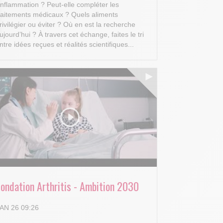
’inflammation ? Peut-elle compléter les
raitements médicaux ? Quels aliments
rivilégier ou éviter ? Où en est la recherche
ujourd’hui ?
À travers cet échange, faites le tri
ntre idées reçues et réalités scientifiques...
 Options
tres de confidentialité, en garantissant la conformité avec les
Fondation Arthritis - Ambition 2030
AN 26 09:26