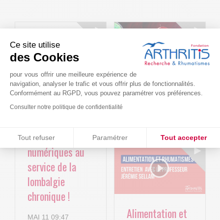
Ce site utilise
des Cookies
pour vous offrir une meilleure expérience de
navigation, analyser le trafic et vous offrir plus de fonctionnalités.
Le projet BACK-
Arthritis4Cure -
Conformément au RGPD, vous pouvez paramétrer vos préférences.
4P : Les
Cure-RA
Consulter notre politique de confidentialité
nouvelles
AVR 22 15:01
Consentements certifiés par
technologies
Tout refuser
Paramétrer
Tout accepter
numériques au
Plateforme de Gestion du Consentement : Personnalisez vos O
Axeptio consent
service de la
Notre plateforme vous permet d'adapter et de gérer vos paramètr
lombalgie
chronique !
Alimentation et
MAI 11 09:47