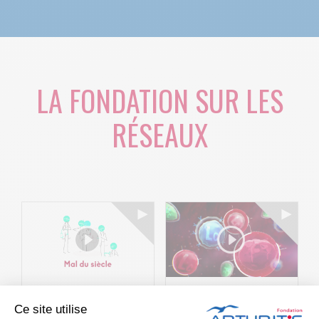
LA FONDATION SUR LES
RÉSEAUX
Le projet BACK-
Arthritis4Cure -
Ce site utilise