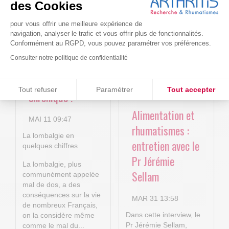
4P : Les
Cure-RA
des Cookies
nouvelles
pour vous offrir une meilleure expérience de
AVR 22 15:01
technologies
navigation, analyser le trafic et vous offrir plus de fonctionnalités.
Conformément au RGPD, vous pouvez paramétrer vos préférences.
numériques au
Consulter notre politique de confidentialité
service de la
lombalgie
Consentements certifiés par
Tout refuser
Paramétrer
Tout accepter
chronique !
Plateforme de Gestion du Consentement : Personnalisez vos O
Axeptio consent
Alimentation et
MAI 11 09:47
Notre plateforme vous permet d'adapter et de gérer vos paramètr
rhumatismes :
La lombalgie en
entretien avec le
quelques chiffres
Pr Jérémie
La lombalgie, plus
Sellam
communément appelée
mal de dos, a des
conséquences sur la vie
MAR 31 13:58
de nombreux Français,
Dans cette interview, le
on la considère même
Pr Jérémie Sellam,
comme le mal du...