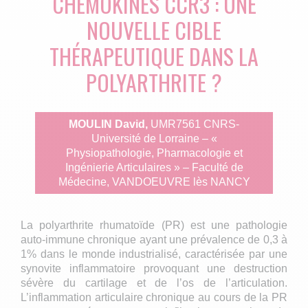
CHEMOKINES CCR3 : UNE
NOUVELLE CIBLE
THÉRAPEUTIQUE DANS LA
POLYARTHRITE ?
MOULIN David,
UMR7561 CNRS-
Université de Lorraine – «
Physiopathologie, Pharmacologie et
Ingénierie Articulaires » – Faculté de
Médecine, VANDOEUVRE lès NANCY
La polyarthrite rhumatoïde (PR) est une pathologie
auto-immune chronique ayant une prévalence de 0,3 à
1% dans le monde industrialisé, caractérisée par une
synovite inflammatoire provoquant une destruction
sévère du cartilage et de l’os de l’articulation.
L’inflammation articulaire chronique au cours de la PR