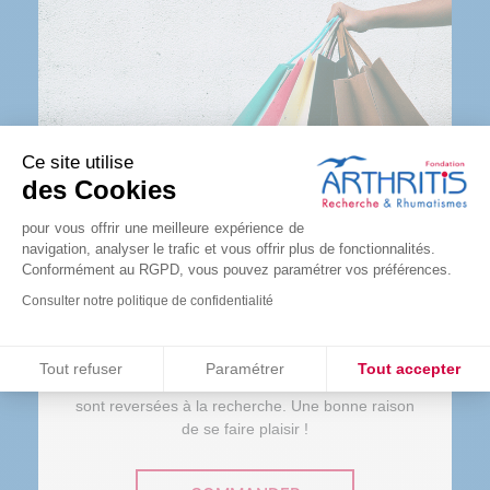
Ce site utilise
des Cookies
pour vous offrir une meilleure expérience de
navigation, analyser le trafic et vous offrir plus de fonctionnalités.
Conformément au RGPD, vous pouvez paramétrer vos préférences.
LA BOUTIQUE
Consulter notre politique de confidentialité
Consentements certifiés par
Tout refuser
Paramétrer
Tout accepter
L’ensemble des bénéfices des ventes solidaires
Plateforme de Gestion du Consentement : Personnalisez vos O
Axeptio consent
sont reversées à la recherche. Une bonne raison
de se faire plaisir !
Notre plateforme vous permet d'adapter et de gérer vos paramètr