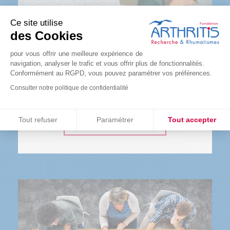
Ce site utilise
des Cookies
LA BOUTIQUE
pour vous offrir une meilleure expérience de
navigation, analyser le trafic et vous offrir plus de fonctionnalités.
L’ensemble des bénéfices des ventes solidaires
Conformément au RGPD, vous pouvez paramétrer vos préférences.
sont reversées à la recherche. Une bonne raison
Consulter notre politique de confidentialité
de se faire plaisir !
Consentements certifiés par
Tout refuser
Paramétrer
Tout accepter
COMMANDER
Plateforme de Gestion du Consentement : Personnalisez vos O
Axeptio consent
Notre plateforme vous permet d'adapter et de gérer vos paramètr