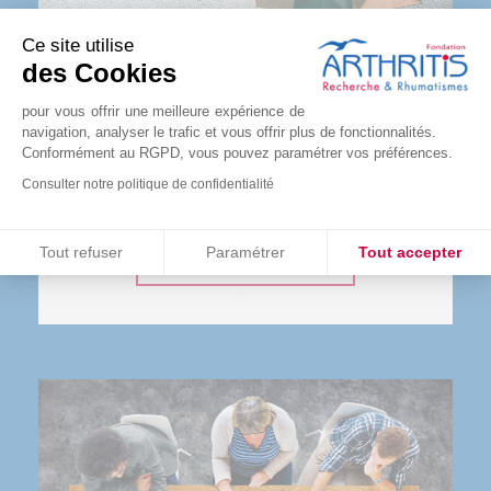
Ce site utilise
des Cookies
LA BOUTIQUE
pour vous offrir une meilleure expérience de
navigation, analyser le trafic et vous offrir plus de fonctionnalités.
L’ensemble des bénéfices des ventes solidaires
Conformément au RGPD, vous pouvez paramétrer vos préférences.
sont reversées à la recherche. Une bonne raison
Consulter notre politique de confidentialité
de se faire plaisir !
Consentements certifiés par
Tout refuser
Paramétrer
Tout accepter
COMMANDER
Plateforme de Gestion du Consentement : Personnalisez vos O
Axeptio consent
Notre plateforme vous permet d'adapter et de gérer vos paramètr