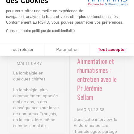
des Cookies
nouvelles
AVR 22 15:01
pour vous offrir une meilleure expérience de
technologies
navigation, analyser le trafic et vous offrir plus de fonctionnalités.
numériques au
Conformément au RGPD, vous pouvez paramétrer vos préférences.
service de la
Consulter notre politique de confidentialité
lombalgie
Consentements certifiés par
chronique !
Tout refuser
Paramétrer
Tout accepter
Plateforme de Gestion du Consentement : Personnalisez vos O
Alimentation et
Axeptio consent
MAI 11 09:47
rhumatismes :
Notre plateforme vous permet d'adapter et de gérer vos paramètr
La lombalgie en
entretien avec le
quelques chiffres
Pr Jérémie
La lombalgie, plus
Sellam
communément appelée
mal de dos, a des
conséquences sur la vie
MAR 31 13:58
de nombreux Français,
Dans cette interview, le
on la considère même
Pr Jérémie Sellam,
comme le mal du...
rhumatologue, partage