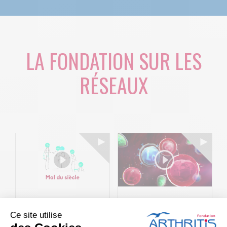
LA FONDATION SUR LES
RÉSEAUX
Le projet BACK-
Arthritis4Cure -
Ce site utilise
4P : Les
Cure-RA