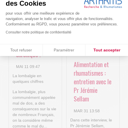
4P : Les
Cure-RA
des Cookies
nouvelles
pour vous offrir une meilleure expérience de
AVR 22 15:01
technologies
navigation, analyser le trafic et vous offrir plus de fonctionnalités.
Conformément au RGPD, vous pouvez paramétrer vos préférences.
numériques au
Consulter notre politique de confidentialité
service de la
lombalgie
Consentements certifiés par
Tout refuser
Paramétrer
Tout accepter
chronique !
Plateforme de Gestion du Consentement : Personnalisez vos O
Axeptio consent
Alimentation et
MAI 11 09:47
Notre plateforme vous permet d'adapter et de gérer vos paramètr
rhumatismes :
La lombalgie en
entretien avec le
quelques chiffres
Pr Jérémie
La lombalgie, plus
Sellam
communément appelée
mal de dos, a des
conséquences sur la vie
MAR 31 13:58
de nombreux Français,
Dans cette interview, le
on la considère même
Pr Jérémie Sellam,
comme le mal du...