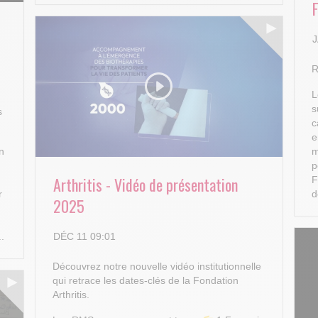
J
R
L
s
s
c
e
n
m
p
Arthritis - Vidéo de présentation
F
r
d
2025
DÉC 11 09:01
..
Découvrez notre nouvelle vidéo institutionnelle
qui retrace les dates-clés de la Fondation
Arthritis.