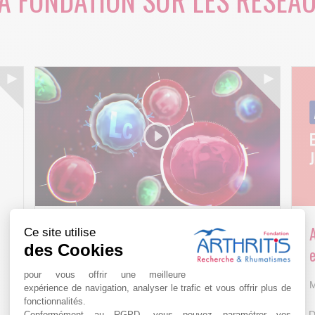
A FONDATION SUR LES RÉSEA
Arthritis4Cure - Cure-RA
Ce site utilise
des Cookies
e
AVR 22 15:01
pour vous offrir une meilleure
M
expérience de navigation, analyser le trafic et vous offrir plus de
fonctionnalités.
D
Conformément au RGPD, vous pouvez paramétrer vos