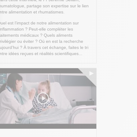
humatologue, partage son expertise sur le lien
ntre alimentation et rhumatismes.
uel est l’impact de notre alimentation sur
’inflammation ? Peut-elle compléter les
raitements médicaux ? Quels aliments
rivilégier ou éviter ? Où en est la recherche
 Options
ujourd’hui ?
À travers cet échange, faites le tri
ntre idées reçues et réalités scientifiques...
tres de confidentialité, en garantissant la conformité avec les