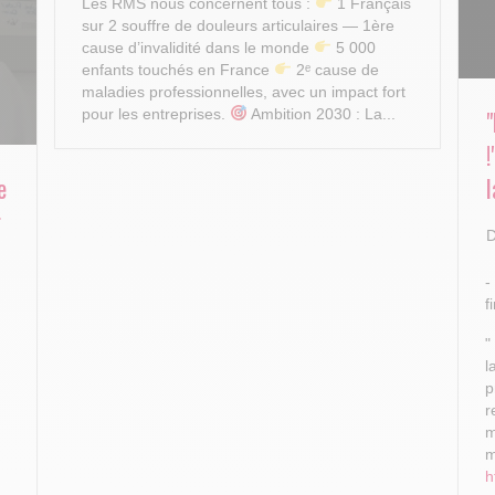
Les RMS nous concernent tous :
1 Français
sur 2 souffre de douleurs articulaires — 1ère
cause d’invalidité dans le monde
5 000
enfants touchés en France
2ᵉ cause de
maladies professionnelles, avec un impact fort
pour les entreprises.
Ambition 2030 : La...
e
l
r
D
-
f
"
l
p
r
m
m
h