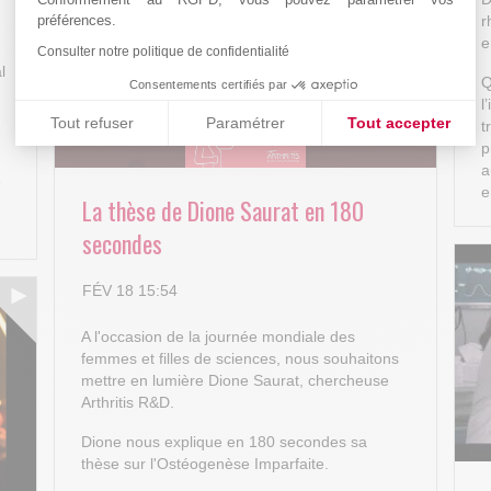
r
préférences.
e
Consulter notre politique de confidentialité
l
Q
Consentements certifiés par
l
Tout refuser
Paramétrer
Tout accepter
t
p
Plateforme de Gestion du Consentement : Personnalisez vos
Axeptio consent
a
e
e
Notre plateforme vous permet d'adapter et de gérer vos paramè
La thèse de Dione Saurat en 180
secondes
FÉV 18 15:54
A l'occasion de la journée mondiale des
femmes et filles de sciences, nous souhaitons
mettre en lumière Dione Saurat, chercheuse
Arthritis R&D.
Dione nous explique en 180 secondes sa
thèse sur l'Ostéogenèse Imparfaite.