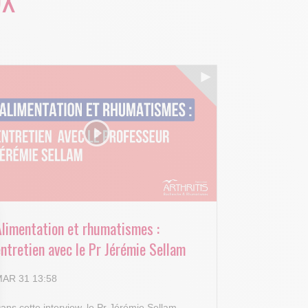
UX
Alimentation et rhumatismes :
ntretien avec le Pr Jérémie Sellam
AR 31 13:58
ans cette interview, le Pr Jérémie Sellam,