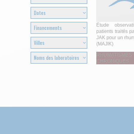
Étude observat
patients traités p
JAK pour un rhum
(MAJIK)
RHUMATISMES
CHRONIQUES