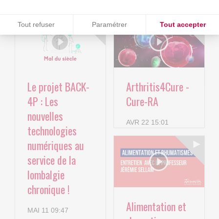
Consentements certifiés par
Tout refuser
Paramétrer
Tout accepter
Plateforme de Gestion du Consentement : Personnalisez vos O
Axeptio consent
Notre plateforme vous permet d'adapter et de gérer vos paramètr
Le projet BACK-
Arthritis4Cure -
4P : Les
Cure-RA
nouvelles
AVR 22 15:01
technologies
numériques au
service de la
lombalgie
chronique !
Alimentation et
MAI 11 09:47