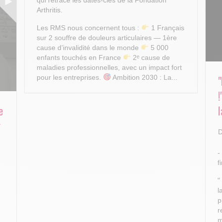
Arthritis.
Les RMS nous concernent tous :
1 Français
sur 2 souffre de douleurs articulaires — 1ère
cause d’invalidité dans le monde
5 000
enfants touchés en France
2ᵉ cause de
maladies professionnelles, avec un impact fort
pour les entreprises.
Ambition 2030 : La...
e
l
r
D
-
f
"
l
p
r
m