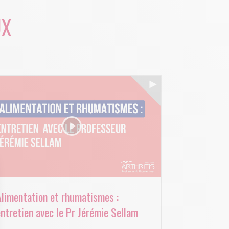
UX
Alimentation et rhumatismes :
ntretien avec le Pr Jérémie Sellam