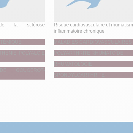
 de la sclérose
Risque cardiovasculaire et rhumatis
inflammatoire chronique
TÉMIQUE
MALADIES CARDIOVASCULAIRES
HÉNIE POLYALGIE
POLYARTHRITE RHUMATOÏDE
RHUMATOLOGIE
DE GOUGEROT-
SPONDYLOARTHRITE