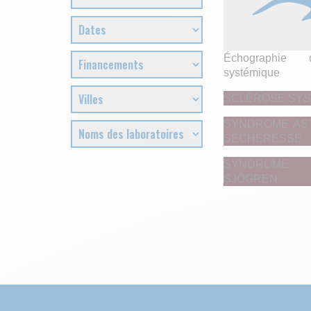
Échographie
systémique
SCLÉROSE SYS
SYNDROME AST
SÉCHERESSE
SYNDROME 
SJÖGREN