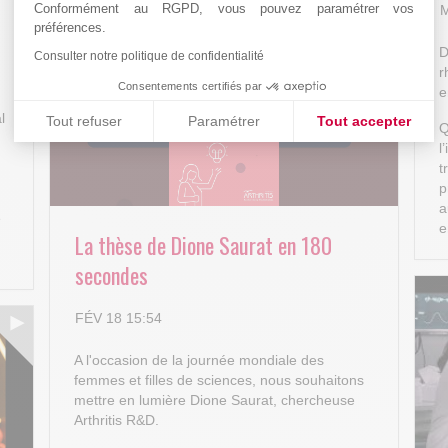
Conformément au RGPD, vous pouvez paramétrer vos
M
préférences.
D
Consulter notre politique de confidentialité
r
Consentements certifiés par
e
l
Tout refuser
Paramétrer
Tout accepter
Q
l
Plateforme de Gestion du Consentement : Personnalisez vos
Axeptio consent
t
p
Notre plateforme vous permet d'adapter et de gérer vos paramè
a
e
e
La thèse de Dione Saurat en 180
secondes
FÉV 18 15:54
A l'occasion de la journée mondiale des
femmes et filles de sciences, nous souhaitons
mettre en lumière Dione Saurat, chercheuse
Arthritis R&D.