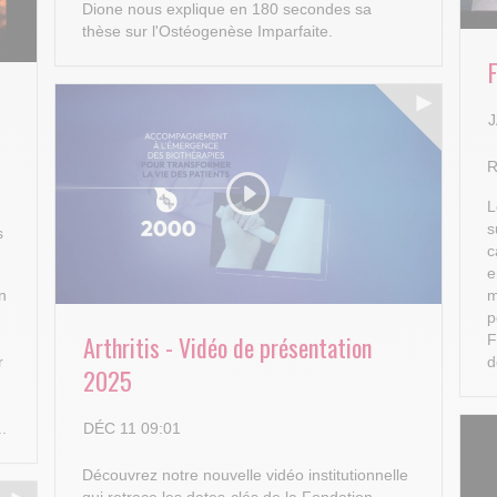
Dione nous explique en 180 secondes sa
thèse sur l'Ostéogenèse Imparfaite.
J
R
L
s
s
c
e
n
m
p
Arthritis - Vidéo de présentation
F
r
d
2025
DÉC 11 09:01
..
Découvrez notre nouvelle vidéo institutionnelle
qui retrace les dates-clés de la Fondation