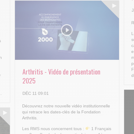
J
R
L
s
s
c
e
n
m
p
Arthritis - Vidéo de présentation
F
r
d
2025
DÉC 11 09:01
..
Découvrez notre nouvelle vidéo institutionnelle
qui retrace les dates-clés de la Fondation
Arthritis.
Les RMS nous concernent tous :
1 Français