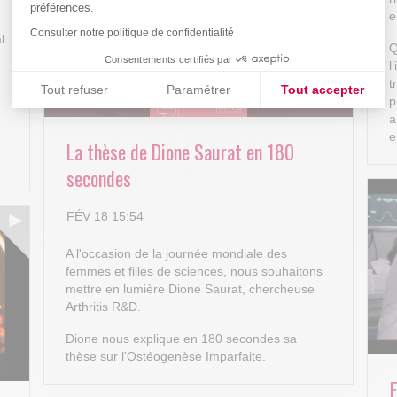
préférences.
e
Consulter notre politique de confidentialité
l
Q
Consentements certifiés par
l
t
Tout refuser
Paramétrer
Tout accepter
p
Plateforme de Gestion du Consentement : Personnalisez vos
Axeptio consent
a
e
e
La thèse de Dione Saurat en 180
Notre plateforme vous permet d'adapter et de gérer vos paramè
secondes
FÉV 18 15:54
A l'occasion de la journée mondiale des
femmes et filles de sciences, nous souhaitons
mettre en lumière Dione Saurat, chercheuse
Arthritis R&D.
Dione nous explique en 180 secondes sa
thèse sur l'Ostéogenèse Imparfaite.