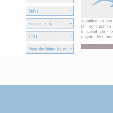
Identification des
la continuatio
tofacitinib chez l
polyarthrite rhum
POLYARTHRITE