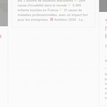
sur 2 souffre de douleurs articulaires — 1ère
cause d’invalidité dans le monde
5 000
enfants touchés en France
2ᵉ cause de
maladies professionnelles, avec un impact fort
pour les entreprises.
Ambition 2030 : La...
e
l
r
D
-
f
"
l
p
r
m
m
h