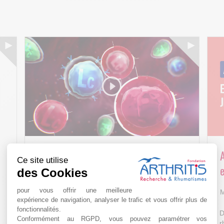
Arthritis4Cure - Cure-RA
Ce site utilise
e
des Cookies
AVR 22 15:01
pour vous offrir une meilleure
M
expérience de navigation, analyser le trafic et vous offrir plus de
fonctionnalités.
D
Conformément au RGPD, vous pouvez paramétrer vos
r