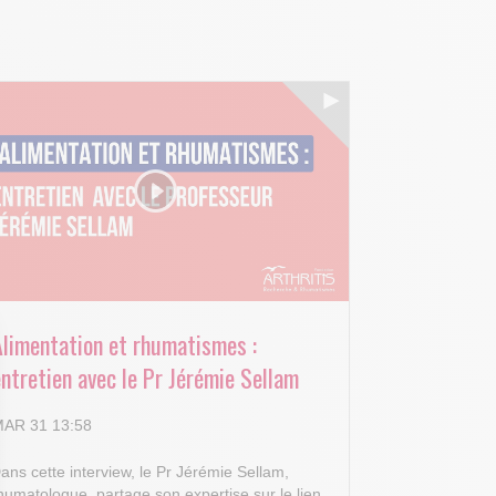
Alimentation et rhumatismes :
ntretien avec le Pr Jérémie Sellam
AR 31 13:58
ans cette interview, le Pr Jérémie Sellam,
humatologue, partage son expertise sur le lien