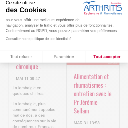
Ce site utilise
Le projet BACK-
Arthritis4Cure -
des Cookies
4P : Les
Cure-RA
pour vous offrir une meilleure expérience de
nouvelles
navigation, analyser le trafic et vous offrir plus de fonctionnalités.
AVR 22 15:01
technologies
Conformément au RGPD, vous pouvez paramétrer vos préférences.
numériques au
Consulter notre politique de confidentialité
service de la
Consentements certifiés par
lombalgie
Tout refuser
Paramétrer
Tout accepter
chronique !
Plateforme de Gestion du Consentement : Personnalisez vos O
Axeptio consent
Alimentation et
Notre plateforme vous permet d'adapter et de gérer vos paramètr
MAI 11 09:47
rhumatismes :
La lombalgie en
entretien avec le
quelques chiffres
Pr Jérémie
La lombalgie, plus
Sellam
communément appelée
mal de dos, a des
conséquences sur la vie
MAR 31 13:58
de nombreux Français,