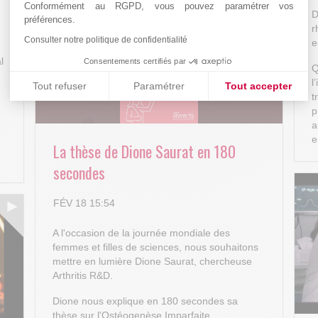
Conformément au RGPD, vous pouvez paramétrer vos
D
préférences.
r
Consulter notre politique de confidentialité
e
l
Consentements certifiés par
Q
l
Tout refuser
Paramétrer
Tout accepter
t
Plateforme de Gestion du Consentement : Personnalisez vos
Axeptio consent
p
a
e
Notre plateforme vous permet d'adapter et de gérer vos paramè
e
La thèse de Dione Saurat en 180
secondes
FÉV 18 15:54
A l'occasion de la journée mondiale des
femmes et filles de sciences, nous souhaitons
mettre en lumière Dione Saurat, chercheuse
Arthritis R&D.
Dione nous explique en 180 secondes sa
thèse sur l'Ostéogenèse Imparfaite.