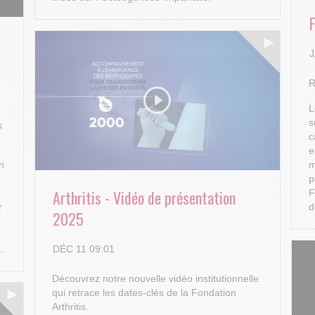
J
R
L
s
s
c
e
n
m
p
Arthritis - Vidéo de présentation
F
r
d
2025
DÉC 11 09:01
..
Découvrez notre nouvelle vidéo institutionnelle
qui retrace les dates-clés de la Fondation
Arthritis.