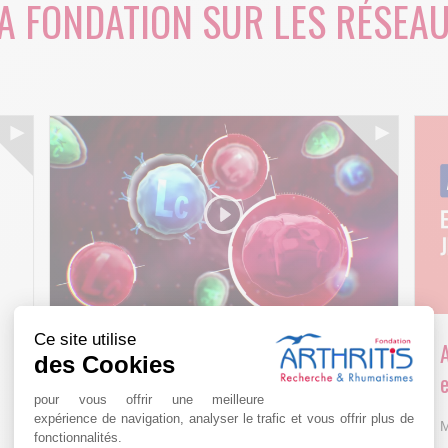
A FONDATION SUR LES RÉSEA
Ce site utilise
Arthritis4Cure - Cure-RA
des Cookies
e
AVR 22 15:01
pour vous offrir une meilleure
expérience de navigation, analyser le trafic et vous offrir plus de
M
fonctionnalités.