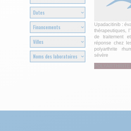
Upadacitinib : é
thérapeutiques, l’
de traitement e
réponse chez les
polyarthrite rh
sévère
POLYARTHRITE