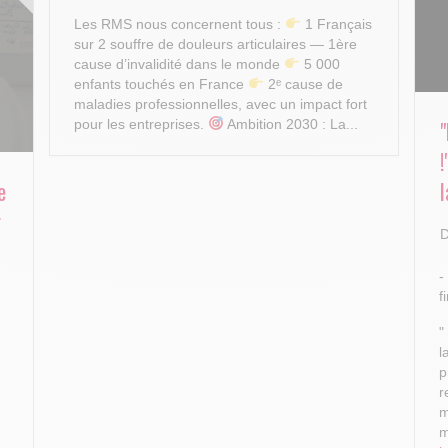
Les RMS nous concernent tous :
1 Français
sur 2 souffre de douleurs articulaires — 1ère
cause d’invalidité dans le monde
5 000
enfants touchés en France
2ᵉ cause de
maladies professionnelles, avec un impact fort
pour les entreprises.
Ambition 2030 : La...
e
l
r
D
-
f
"
l
p
r
m
m