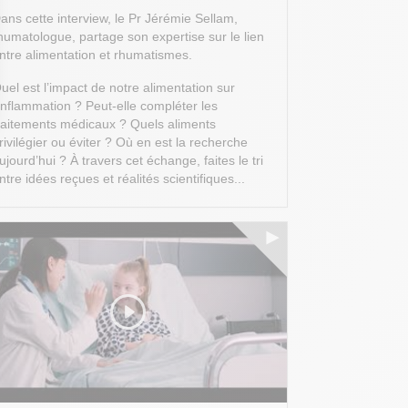
ans cette interview, le Pr Jérémie Sellam,
humatologue, partage son expertise sur le lien
ntre alimentation et rhumatismes.
uel est l’impact de notre alimentation sur
’inflammation ? Peut-elle compléter les
raitements médicaux ? Quels aliments
 Options
rivilégier ou éviter ? Où en est la recherche
ujourd’hui ?
À travers cet échange, faites le tri
tres de confidentialité, en garantissant la conformité avec les
ntre idées reçues et réalités scientifiques...