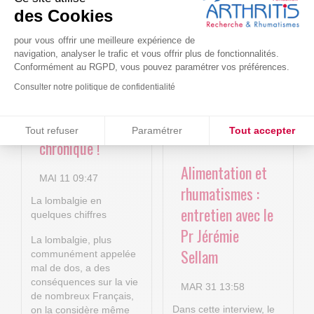
Le projet BACK-
Arthritis4Cure -
des Cookies
4P : Les
Cure-RA
nouvelles
pour vous offrir une meilleure expérience de
AVR 22 15:01
navigation, analyser le trafic et vous offrir plus de fonctionnalités.
technologies
Conformément au RGPD, vous pouvez paramétrer vos préférences.
numériques au
Consulter notre politique de confidentialité
service de la
Consentements certifiés par
lombalgie
Tout refuser
Paramétrer
Tout accepter
chronique !
Plateforme de Gestion du Consentement : Personnalisez vos O
Axeptio consent
Alimentation et
Notre plateforme vous permet d'adapter et de gérer vos paramètr
MAI 11 09:47
rhumatismes :
La lombalgie en
entretien avec le
quelques chiffres
Pr Jérémie
La lombalgie, plus
Sellam
communément appelée
mal de dos, a des
conséquences sur la vie
MAR 31 13:58
de nombreux Français,
Dans cette interview, le
on la considère même