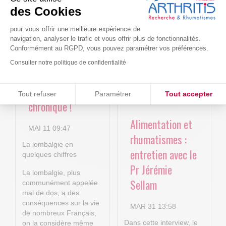
Le projet BACK-
Arthritis4Cure -
des Cookies
4P : Les
Cure-RA
nouvelles
pour vous offrir une meilleure expérience de
AVR 22 15:01
navigation, analyser le trafic et vous offrir plus de fonctionnalités.
technologies
Conformément au RGPD, vous pouvez paramétrer vos préférences.
numériques au
Consulter notre politique de confidentialité
service de la
Consentements certifiés par
lombalgie
Tout refuser
Paramétrer
Tout accepter
chronique !
Plateforme de Gestion du Consentement : Personnalisez vos O
Axeptio consent
Alimentation et
Notre plateforme vous permet d'adapter et de gérer vos paramètr
MAI 11 09:47
rhumatismes :
La lombalgie en
entretien avec le
quelques chiffres
Pr Jérémie
La lombalgie, plus
Sellam
communément appelée
mal de dos, a des
conséquences sur la vie
MAR 31 13:58
de nombreux Français,
Dans cette interview, le
on la considère même