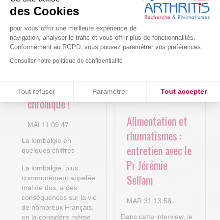
Le projet BACK-
Arthritis4Cure -
des Cookies
4P : Les
Cure-RA
nouvelles
pour vous offrir une meilleure expérience de
AVR 22 15:01
navigation, analyser le trafic et vous offrir plus de fonctionnalités.
technologies
Conformément au RGPD, vous pouvez paramétrer vos préférences.
numériques au
Consulter notre politique de confidentialité
service de la
Consentements certifiés par
lombalgie
Tout refuser
Paramétrer
Tout accepter
chronique !
Plateforme de Gestion du Consentement : Personnalisez vos O
Axeptio consent
Alimentation et
Notre plateforme vous permet d'adapter et de gérer vos paramètr
MAI 11 09:47
rhumatismes :
La lombalgie en
entretien avec le
quelques chiffres
Pr Jérémie
La lombalgie, plus
Sellam
communément appelée
mal de dos, a des
conséquences sur la vie
MAR 31 13:58
de nombreux Français,
Dans cette interview, le
on la considère même