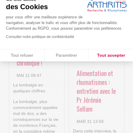
Le projet BACK-
Arthritis4Cure -
des Cookies
4P : Les
Cure-RA
nouvelles
pour vous offrir une meilleure expérience de
AVR 22 15:01
navigation, analyser le trafic et vous offrir plus de fonctionnalités.
technologies
Conformément au RGPD, vous pouvez paramétrer vos préférences.
numériques au
Consulter notre politique de confidentialité
service de la
Consentements certifiés par
lombalgie
Tout refuser
Paramétrer
Tout accepter
chronique !
Plateforme de Gestion du Consentement : Personnalisez vos O
Axeptio consent
Alimentation et
Notre plateforme vous permet d'adapter et de gérer vos paramètr
MAI 11 09:47
rhumatismes :
La lombalgie en
entretien avec le
quelques chiffres
Pr Jérémie
La lombalgie, plus
Sellam
communément appelée
mal de dos, a des
conséquences sur la vie
MAR 31 13:58
de nombreux Français,
Dans cette interview, le
on la considère même