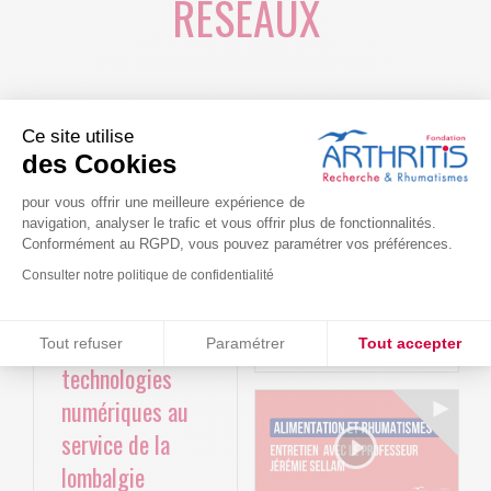
RÉSEAUX
Ce site utilise
des Cookies
pour vous offrir une meilleure expérience de
navigation, analyser le trafic et vous offrir plus de fonctionnalités.
Conformément au RGPD, vous pouvez paramétrer vos préférences.
Le projet BACK-
Arthritis4Cure -
Consulter notre politique de confidentialité
4P : Les
Cure-RA
Consentements certifiés par
nouvelles
Tout refuser
Paramétrer
Tout accepter
AVR 22 15:01
technologies
Plateforme de Gestion du Consentement : Personnalisez vos O
Axeptio consent
numériques au
Notre plateforme vous permet d'adapter et de gérer vos paramètr
service de la
lombalgie