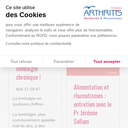
Ce site utilise
des Cookies
Le projet BACK-
Arthritis4Cure -
4P : Les
Cure-RA
pour vous offrir une meilleure expérience de
navigation, analyser le trafic et vous offrir plus de fonctionnalités.
nouvelles
Conformément au RGPD, vous pouvez paramétrer vos préférences.
AVR 22 15:01
technologies
Consulter notre politique de confidentialité
numériques au
service de la
Consentements certifiés par
Tout refuser
Paramétrer
Tout accepter
lombalgie
Plateforme de Gestion du Consentement : Personnalisez vos O
Axeptio consent
chronique !
Notre plateforme vous permet d'adapter et de gérer vos paramètr
Alimentation et
MAI 11 09:47
rhumatismes :
La lombalgie en
entretien avec le
quelques chiffres
Pr Jérémie
La lombalgie, plus
Sellam
communément appelée
mal de dos, a des