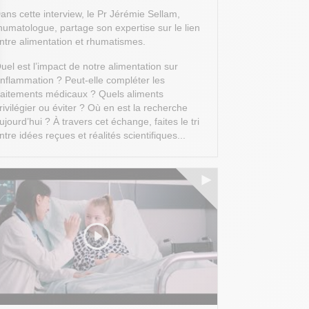
ans cette interview, le Pr Jérémie Sellam,
humatologue, partage son expertise sur le lien
ntre alimentation et rhumatismes.
uel est l’impact de notre alimentation sur
’inflammation ? Peut-elle compléter les
raitements médicaux ? Quels aliments
 Options
rivilégier ou éviter ? Où en est la recherche
ujourd’hui ?
À travers cet échange, faites le tri
tres de confidentialité, en garantissant la conformité avec les
ntre idées reçues et réalités scientifiques...