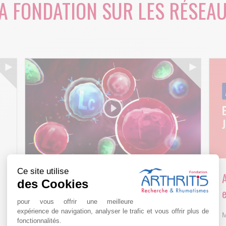
A FONDATION SUR LES RÉSEA
Ce site utilise
Arthritis4Cure - Cure-RA
des Cookies
e
AVR 22 15:01
pour vous offrir une meilleure
expérience de navigation, analyser le trafic et vous offrir plus de
M
fonctionnalités.