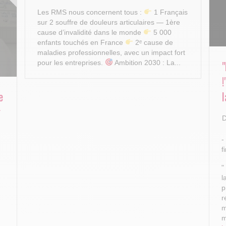
Les RMS nous concernent tous :
1 Français
sur 2 souffre de douleurs articulaires — 1ère
cause d’invalidité dans le monde
5 000
enfants touchés en France
2ᵉ cause de
maladies professionnelles, avec un impact fort
pour les entreprises.
Ambition 2030 : La...
e
l
r
D
-
f
"
l
p
r
m
m