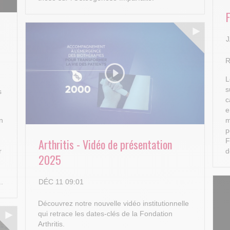
J
R
L
s
s
c
e
n
m
p
Arthritis - Vidéo de présentation
F
r
d
2025
DÉC 11 09:01
..
Découvrez notre nouvelle vidéo institutionnelle
qui retrace les dates-clés de la Fondation
Arthritis.