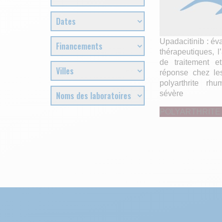
Upadacitinib : é
thérapeutiques, l’
de traitement e
réponse chez les
polyarthrite rh
sévère
POLYARTHRITE