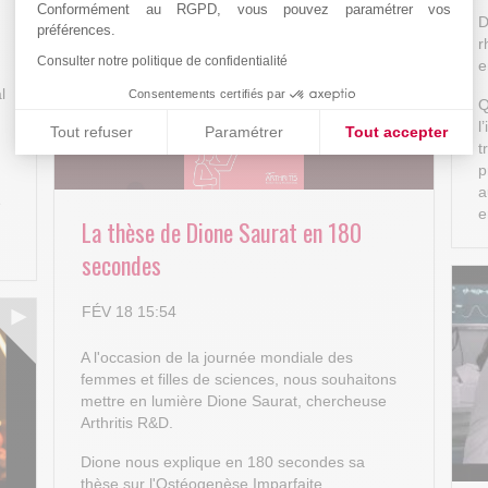
Conformément au RGPD, vous pouvez paramétrer vos
D
préférences.
r
Consulter notre politique de confidentialité
e
l
Consentements certifiés par
Q
l
Tout refuser
Paramétrer
Tout accepter
t
Plateforme de Gestion du Consentement : Personnalisez vos
Axeptio consent
p
a
e
Notre plateforme vous permet d'adapter et de gérer vos paramè
e
La thèse de Dione Saurat en 180
secondes
FÉV 18 15:54
A l'occasion de la journée mondiale des
femmes et filles de sciences, nous souhaitons
mettre en lumière Dione Saurat, chercheuse
Arthritis R&D.
Dione nous explique en 180 secondes sa
thèse sur l'Ostéogenèse Imparfaite.