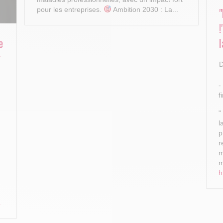
pour les entreprises.
Ambition 2030 : La...
e
l
r
D
-
f
"
l
p
r
m
m
h
.