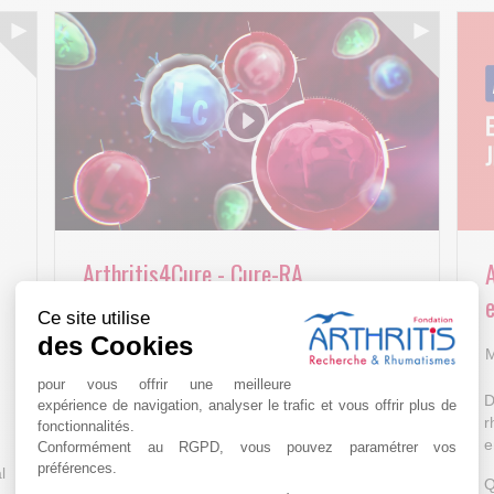
Arthritis4Cure - Cure-RA
e
Ce site utilise
AVR 22 15:01
des Cookies
M
pour vous offrir une meilleure
D
expérience de navigation, analyser le trafic et vous offrir plus de
r
fonctionnalités.
e
Conformément au RGPD, vous pouvez paramétrer vos
préférences.
l
Q