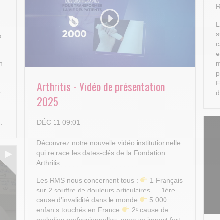
R
L
s
s
c
e
n
m
p
Arthritis - Vidéo de présentation
F
r
d
2025
DÉC 11 09:01
..
Découvrez notre nouvelle vidéo institutionnelle
qui retrace les dates-clés de la Fondation
Arthritis.
Les RMS nous concernent tous :
1 Français
sur 2 souffre de douleurs articulaires — 1ère
cause d’invalidité dans le monde
5 000
enfants touchés en France
2ᵉ cause de
maladies professionnelles, avec un impact fort