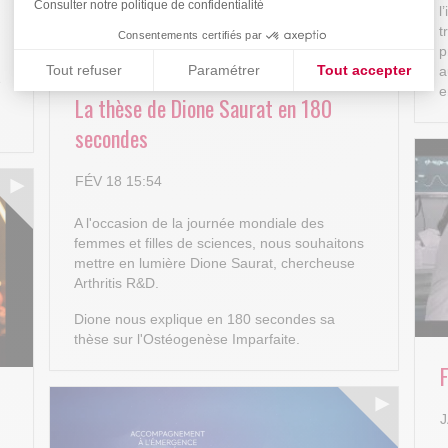
Consulter notre politique de confidentialité
l
t
Consentements certifiés par
p
Tout refuser
Paramétrer
Tout accepter
a
e
e
La thèse de Dione Saurat en 180
Plateforme de Gestion du Consentement : Personnalisez vos
Axeptio consent
secondes
Notre plateforme vous permet d'adapter et de gérer vos paramè
FÉV 18 15:54
A l'occasion de la journée mondiale des
femmes et filles de sciences, nous souhaitons
mettre en lumière Dione Saurat, chercheuse
Arthritis R&D.
Dione nous explique en 180 secondes sa
thèse sur l'Ostéogenèse Imparfaite.
J