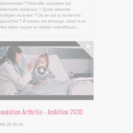
’inflammation ? Peut-elle compléter les
raitements médicaux ? Quels aliments
rivilégier ou éviter ? Où en est la recherche
ujourd’hui ?
À travers cet échange, faites le tri
ntre idées reçues et réalités scientifiques...
 Options
tres de confidentialité, en garantissant la conformité avec les
Fondation Arthritis - Ambition 2030
AN 26 09:26