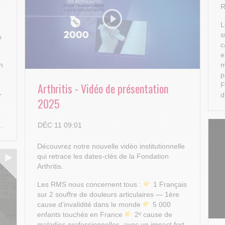
R
L
s
s
c
e
n
m
p
Arthritis - Vidéo de présentation
F
r
d
2025
DÉC 11 09:01
..
Découvrez notre nouvelle vidéo institutionnelle
qui retrace les dates-clés de la Fondation
Arthritis.
Les RMS nous concernent tous :
1 Français
sur 2 souffre de douleurs articulaires — 1ère
cause d’invalidité dans le monde
5 000
enfants touchés en France
2ᵉ cause de
maladies professionnelles, avec un impact fort