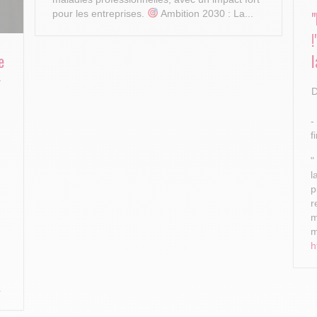
pour les entreprises.
Ambition 2030 : La...
e
l
r
D
-
f
"
l
p
r
m
m
h
.