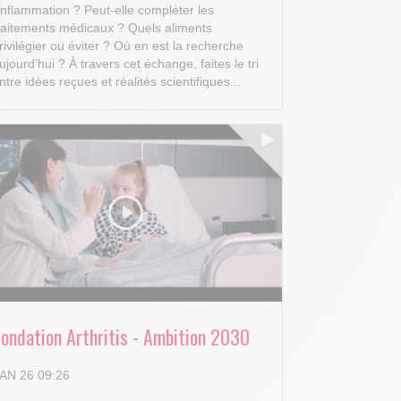
’inflammation ? Peut-elle compléter les
raitements médicaux ? Quels aliments
rivilégier ou éviter ? Où en est la recherche
ujourd’hui ?
À travers cet échange, faites le tri
ntre idées reçues et réalités scientifiques...
 Options
tres de confidentialité, en garantissant la conformité avec les
Fondation Arthritis - Ambition 2030
AN 26 09:26