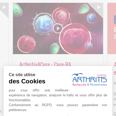
Arthritis4Cure - Cure-RA
e
Ce site utilise
AVR 22 15:01
des Cookies
M
pour vous offrir une meilleure
D
expérience de navigation, analyser le trafic et vous offrir plus de
r
fonctionnalités.
e
Conformément au RGPD, vous pouvez paramétrer vos
préférences.
l
Q