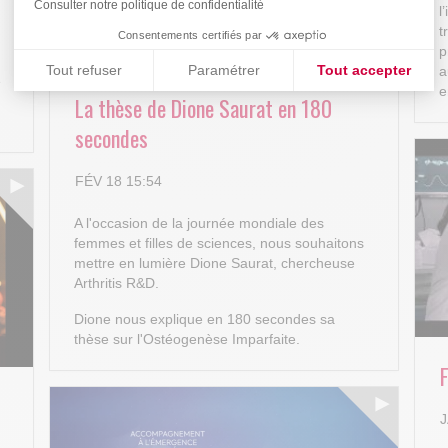
Consulter notre politique de confidentialité
l
t
Consentements certifiés par
p
Tout refuser
Paramétrer
Tout accepter
a
e
e
La thèse de Dione Saurat en 180
Plateforme de Gestion du Consentement : Personnalisez vos
Axeptio consent
secondes
Notre plateforme vous permet d'adapter et de gérer vos paramè
FÉV 18 15:54
A l'occasion de la journée mondiale des
femmes et filles de sciences, nous souhaitons
mettre en lumière Dione Saurat, chercheuse
Arthritis R&D.
Dione nous explique en 180 secondes sa
thèse sur l'Ostéogenèse Imparfaite.
J