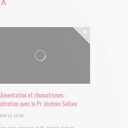
UX
Alimentation et rhumatismes :
ntretien avec le Pr Jérémie Sellam
AR 31 13:58
ans cette interview, le Pr Jérémie Sellam,