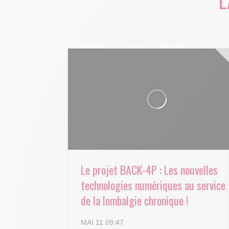
L
Le projet BACK-4P : Les nouvelles
technologies numériques au service
de la lombalgie chronique !
MAI 11 09:47