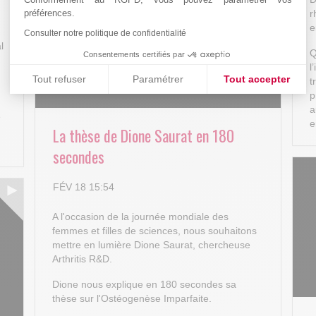
r
préférences.
e
Consulter notre politique de confidentialité
l
Q
Consentements certifiés par
l
Tout refuser
Paramétrer
Tout accepter
t
p
Plateforme de Gestion du Consentement : Personnalisez vos
Axeptio consent
a
e
e
Notre plateforme vous permet d'adapter et de gérer vos paramè
La thèse de Dione Saurat en 180
secondes
FÉV 18 15:54
A l'occasion de la journée mondiale des
femmes et filles de sciences, nous souhaitons
mettre en lumière Dione Saurat, chercheuse
Arthritis R&D.
Dione nous explique en 180 secondes sa
thèse sur l'Ostéogenèse Imparfaite.