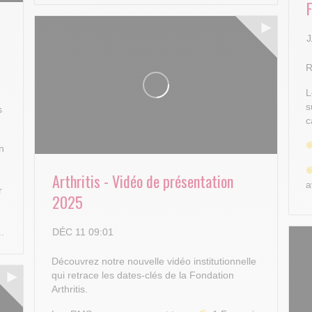
J
R
L
s
s
c
n
Arthritis - Vidéo de présentation
a
r
2025
..
DÉC 11 09:01
..
Découvrez notre nouvelle vidéo institutionnelle
qui retrace les dates-clés de la Fondation
Arthritis.