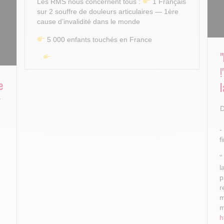
Les RMS nous concernent tous :
1 Français
sur 2 souffre de douleurs articulaires — 1ère
cause d’invalidité dans le monde
5 000 enfants touchés en France
...
e
l
r
D
-
f
"
l
p
r
m
m
h