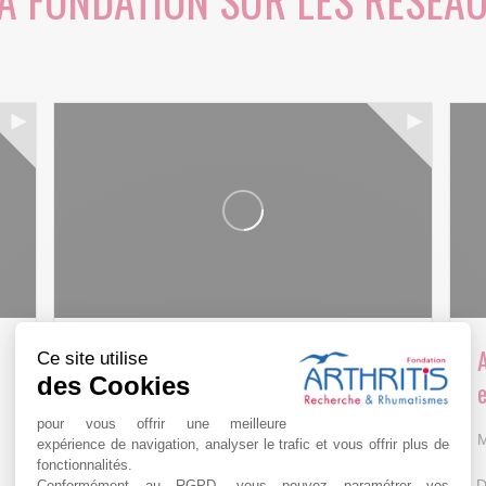
A FONDATION SUR LES RÉSEA
Arthritis4Cure - Cure-RA
Ce site utilise
des Cookies
e
AVR 22 15:01
pour vous offrir une meilleure
M
expérience de navigation, analyser le trafic et vous offrir plus de
fonctionnalités.
D
Conformément au RGPD, vous pouvez paramétrer vos