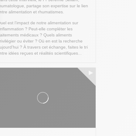
humatologue, partage son expertise sur le lien
ntre alimentation et rhumatismes.
uel est l’impact de notre alimentation sur
’inflammation ? Peut-elle compléter les
raitements médicaux ? Quels aliments
rivilégier ou éviter ? Où en est la recherche
 Options
ujourd’hui ?
À travers cet échange, faites le tri
ntre idées reçues et réalités scientifiques...
tres de confidentialité, en garantissant la conformité avec les