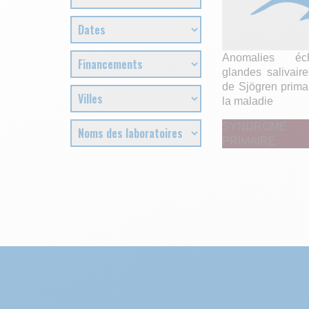
Anomalies éc
glandes salivai
de Sjögren prima
la maladie
SYNDROME
PRIMAIRE