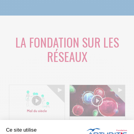
LA FONDATION SUR LES
RÉSEAUX
Le projet BACK-
Arthritis4Cure -
Ce site utilise