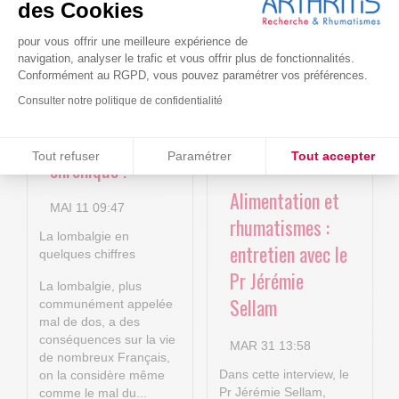
4P : Les
Cure-RA
des Cookies
nouvelles
pour vous offrir une meilleure expérience de
AVR 22 15:01
technologies
navigation, analyser le trafic et vous offrir plus de fonctionnalités.
Conformément au RGPD, vous pouvez paramétrer vos préférences.
numériques au
Consulter notre politique de confidentialité
service de la
lombalgie
Consentements certifiés par
Tout refuser
Paramétrer
Tout accepter
chronique !
Plateforme de Gestion du Consentement : Personnalisez vos O
Axeptio consent
Alimentation et
MAI 11 09:47
Notre plateforme vous permet d'adapter et de gérer vos paramètr
rhumatismes :
La lombalgie en
entretien avec le
quelques chiffres
Pr Jérémie
La lombalgie, plus
Sellam
communément appelée
mal de dos, a des
conséquences sur la vie
MAR 31 13:58
de nombreux Français,
Dans cette interview, le
on la considère même
Pr Jérémie Sellam,
comme le mal du...