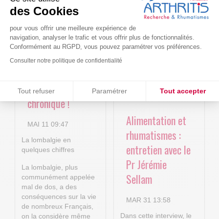
Le projet BACK-
Arthritis4Cure -
des Cookies
4P : Les
Cure-RA
nouvelles
pour vous offrir une meilleure expérience de
AVR 22 15:01
navigation, analyser le trafic et vous offrir plus de fonctionnalités.
technologies
Conformément au RGPD, vous pouvez paramétrer vos préférences.
numériques au
Consulter notre politique de confidentialité
service de la
Consentements certifiés par
lombalgie
Tout refuser
Paramétrer
Tout accepter
chronique !
Plateforme de Gestion du Consentement : Personnalisez vos O
Axeptio consent
Alimentation et
Notre plateforme vous permet d'adapter et de gérer vos paramètr
MAI 11 09:47
rhumatismes :
La lombalgie en
entretien avec le
quelques chiffres
Pr Jérémie
La lombalgie, plus
Sellam
communément appelée
mal de dos, a des
conséquences sur la vie
MAR 31 13:58
de nombreux Français,
Dans cette interview, le
on la considère même