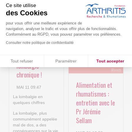
Ce site utilise
Le projet BACK-
Arthritis4Cure -
des Cookies
4P : Les
Cure-RA
pour vous offrir une meilleure expérience de
nouvelles
navigation, analyser le trafic et vous offrir plus de fonctionnalités.
AVR 22 15:01
Conformément au RGPD, vous pouvez paramétrer vos préférences.
technologies
Consulter notre politique de confidentialité
numériques au
service de la
Consentements certifiés par
Tout refuser
Paramétrer
Tout accepter
lombalgie
Plateforme de Gestion du Consentement : Personnalisez vos O
Axeptio consent
chronique !
Notre plateforme vous permet d'adapter et de gérer vos paramètr
Alimentation et
MAI 11 09:47
rhumatismes :
La lombalgie en
entretien avec le
quelques chiffres
Pr Jérémie
La lombalgie, plus
Sellam
communément appelée
mal de dos, a des
conséquences sur la vie