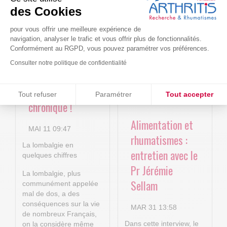
Le projet BACK-
Arthritis4Cure -
des Cookies
4P : Les
Cure-RA
nouvelles
pour vous offrir une meilleure expérience de
AVR 22 15:01
navigation, analyser le trafic et vous offrir plus de fonctionnalités.
technologies
Conformément au RGPD, vous pouvez paramétrer vos préférences.
numériques au
Consulter notre politique de confidentialité
service de la
Consentements certifiés par
lombalgie
Tout refuser
Paramétrer
Tout accepter
chronique !
Plateforme de Gestion du Consentement : Personnalisez vos O
Axeptio consent
Alimentation et
Notre plateforme vous permet d'adapter et de gérer vos paramètr
MAI 11 09:47
rhumatismes :
La lombalgie en
entretien avec le
quelques chiffres
Pr Jérémie
La lombalgie, plus
Sellam
communément appelée
mal de dos, a des
conséquences sur la vie
MAR 31 13:58
de nombreux Français,
Dans cette interview, le
on la considère même