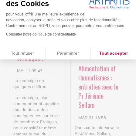
4P : Les
Cure-RA
des Cookies
nouvelles
pour vous offrir une meilleure expérience de
AVR 22 15:01
technologies
navigation, analyser le trafic et vous offrir plus de fonctionnalités.
Conformément au RGPD, vous pouvez paramétrer vos préférences.
numériques au
Consulter notre politique de confidentialité
service de la
lombalgie
Consentements certifiés par
Tout refuser
Paramétrer
Tout accepter
chronique !
Plateforme de Gestion du Consentement : Personnalisez vos O
Axeptio consent
Alimentation et
MAI 11 09:47
Notre plateforme vous permet d'adapter et de gérer vos paramètr
rhumatismes :
La lombalgie en
entretien avec le
quelques chiffres
Pr Jérémie
La lombalgie, plus
Sellam
communément appelée
mal de dos, a des
conséquences sur la vie
MAR 31 13:58
de nombreux Français,
Dans cette interview, le
on la considère même
Pr Jérémie Sellam,
comme le mal du...