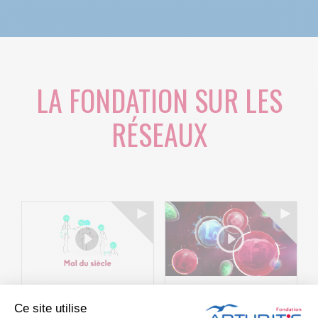
LA FONDATION SUR LES
RÉSEAUX
Le projet BACK-
Arthritis4Cure -
Ce site utilise