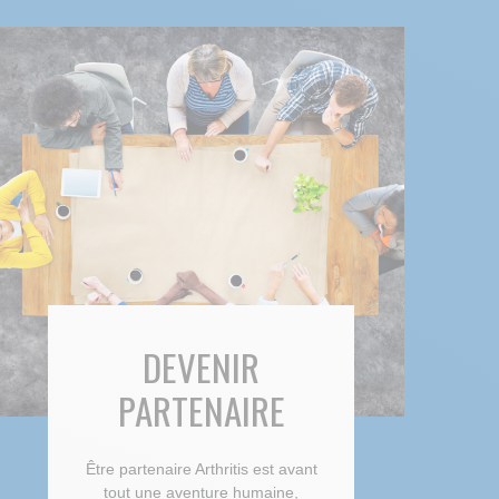
DEVENIR
PARTENAIRE
Être partenaire Arthritis est avant
tout une aventure humaine,