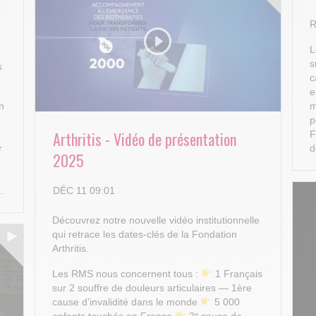
R
L
s
s
c
e
n
m
p
Arthritis - Vidéo de présentation
F
r
d
2025
DÉC 11 09:01
..
Découvrez notre nouvelle vidéo institutionnelle
qui retrace les dates-clés de la Fondation
Arthritis.
Les RMS nous concernent tous :
1 Français
sur 2 souffre de douleurs articulaires — 1ère
cause d’invalidité dans le monde
5 000
enfants touchés en France
2ᵉ cause de