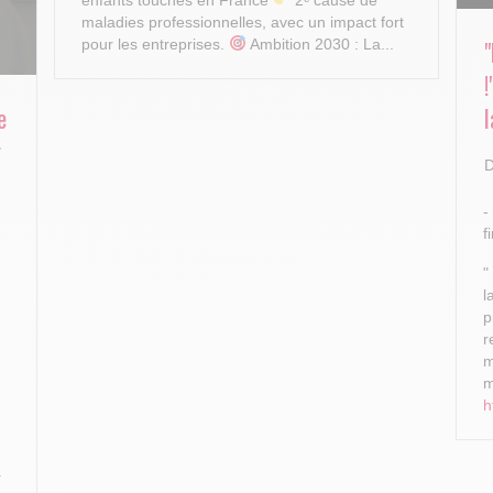
maladies professionnelles, avec un impact fort
pour les entreprises.
Ambition 2030 : La...
e
l
r
D
-
f
"
l
p
r
m
m
h
.