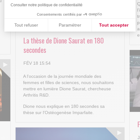
l
Q
Consulter notre politique de confidentialité
l
Consentements certifiés par
t
p
Tout refuser
Paramétrer
Tout accepter
a
e
Plateforme de Gestion du Consentement : Personnalisez vos
e
Axeptio consent
La thèse de Dione Saurat en 180
Notre plateforme vous permet d'adapter et de gérer vos paramè
secondes
FÉV 18 15:54
A l'occasion de la journée mondiale des
femmes et filles de sciences, nous souhaitons
mettre en lumière Dione Saurat, chercheuse
Arthritis R&D.
Dione nous explique en 180 secondes sa
thèse sur l'Ostéogenèse Imparfaite.
J