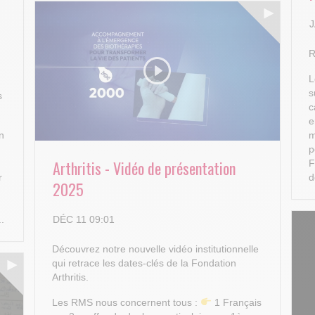
J
R
L
s
s
c
e
n
m
p
Arthritis - Vidéo de présentation
F
r
d
2025
DÉC 11 09:01
..
Découvrez notre nouvelle vidéo institutionnelle
qui retrace les dates-clés de la Fondation
Arthritis.
Les RMS nous concernent tous :
1 Français