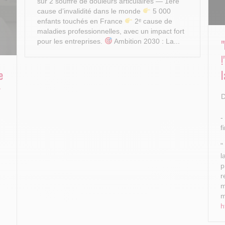
sur 2 souffre de douleurs articulaires — 1ère
cause d’invalidité dans le monde
5 000
enfants touchés en France
2ᵉ cause de
maladies professionnelles, avec un impact fort
pour les entreprises.
Ambition 2030 : La...
e
l
r
D
-
f
"
l
p
r
m
m
h