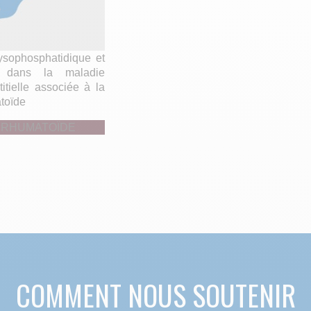
lysophosphatidique et
e dans la maladie
titielle associée à la
atoïde
 RHUMATOÏDE
COMMENT NOUS SOUTENIR