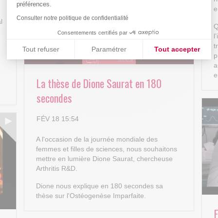
préférences.
e
Consulter notre politique de confidentialité
l
Q
Consentements certifiés par
l
t
Tout refuser
Paramétrer
Tout accepter
p
Plateforme de Gestion du Consentement : Personnalisez vos
Axeptio consent
a
e
e
La thèse de Dione Saurat en 180
Notre plateforme vous permet d'adapter et de gérer vos paramè
secondes
FÉV 18 15:54
A l'occasion de la journée mondiale des
femmes et filles de sciences, nous souhaitons
mettre en lumière Dione Saurat, chercheuse
Arthritis R&D.
Dione nous explique en 180 secondes sa
thèse sur l'Ostéogenèse Imparfaite.