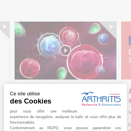
Arthritis4Cure - Cure-RA
Ce site utilise
e
des Cookies
AVR 22 15:01
pour vous offrir une meilleure
M
expérience de navigation, analyser le trafic et vous offrir plus de
fonctionnalités.
D
Conformément au RGPD, vous pouvez paramétrer vos
r