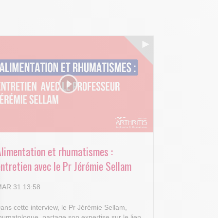
Alimentation et rhumatismes :
ntretien avec le Pr Jérémie Sellam
AR 31 13:58
ans cette interview, le Pr Jérémie Sellam,
humatologue, partage son expertise sur le lien