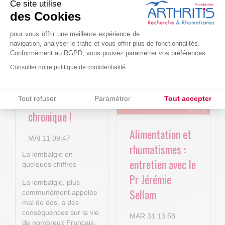
Ce site utilise
Le projet BACK-
Arthritis4Cure -
des Cookies
4P : Les
Cure-RA
pour vous offrir une meilleure expérience de
nouvelles
navigation, analyser le trafic et vous offrir plus de fonctionnalités.
AVR 22 15:01
technologies
Conformément au RGPD, vous pouvez paramétrer vos préférences.
numériques au
Consulter notre politique de confidentialité
service de la
Consentements certifiés par
lombalgie
Tout refuser
Paramétrer
Tout accepter
chronique !
Plateforme de Gestion du Consentement : Personnalisez vos O
Axeptio consent
Alimentation et
Notre plateforme vous permet d'adapter et de gérer vos paramètr
MAI 11 09:47
rhumatismes :
La lombalgie en
entretien avec le
quelques chiffres
Pr Jérémie
La lombalgie, plus
Sellam
communément appelée
mal de dos, a des
conséquences sur la vie
MAR 31 13:58
de nombreux Français,